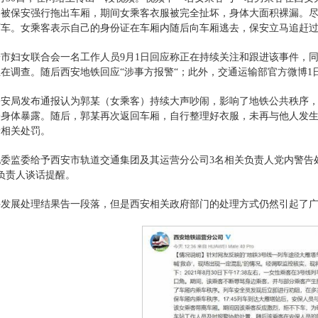
客被保安强行拖出车厢，期间女乘客衣服被完全扯坏，身体大面积裸漏。
下车。女乘客表示自己的身份证在车厢内随后向车厢逃去，保安立马追赶
安市妇女联合会一名工作人员9月1日回应称正在持续关注和跟进该事件，
在调查。随后西安地铁回应“涉事方报警“；此外，交通运输部官方微博1
公安局发布通报认为郭某（女乘客）持续大声吵闹，影响了地铁公共秩序
身体暴露。随后，郭某再次返回车厢，自行整理好衣服，未再与他人发生争
予相关处罚。
委监委给予西安市轨道交通集团及其运营分公司3名相关负责人党内警告
负责人谈话提醒。
件发展处理结果告一段落，但是西安相关政府部门的处理方式仍然引起了