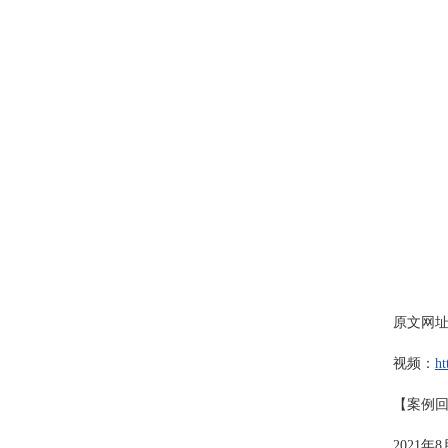
原文网
视频：
ht
【案例
2021