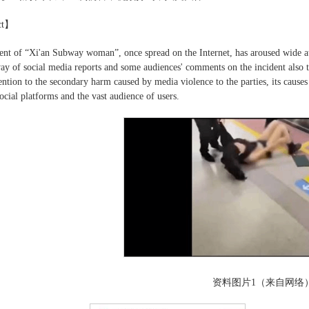
ct】
ent of “Xi'an Subway woman”, once spread on the Internet, has aroused wide at
way of social media reports and some audiences' comments on the incident also tr
tention to the secondary harm caused by media violence to the parties, its cause
ocial platforms and the vast audience of users.
资料图片1（来自网络