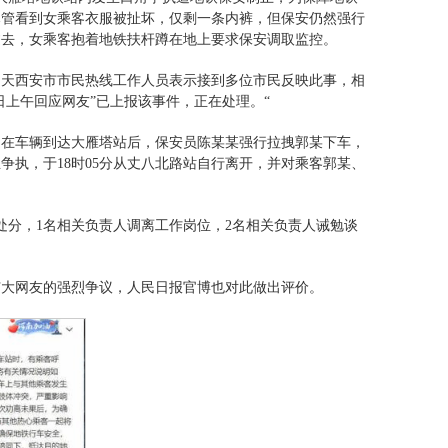
尽管看到女乘客衣服被扯坏，仅剩一条内裤，但保安仍然强行
过去，女乘客抱着地铁扶杆蹲在地上要求保安调取监控。
同天西安市市民热线工作人员表示接到多位市民反映此事，相
日上午回应网友”已上报该事件，正在处理。“
，在车辆到达大雁塔站后，保安员陈某某强行拉拽郭某下车，
执，于18时05分从丈八北路站自行离开，并对乘客郭某、
处分，1名相关负责人调离工作岗位，2名相关负责人诫勉谈
广大网友的强烈争议，人民日报官博也对此做出评价。