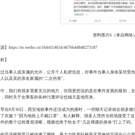
资料图片6（来自网络
来源】
https://m.weibo.cn/1644114654/4676644848273187
分析】
经过当事人或亲属的允许，公开个人私密信息，对事件当事人身体某些受
人以及其的亲友家属的“二次伤害”。
事中，我们有很多需要关注的地方，但我更想说的是在事件发展的最初，
发，同时关于女乘客的各种污蔑评论也铺天盖地而来。
早在8月30日，西安地铁事件还没成为热搜时，一些聊天记录就在很多
了衣服？“因为地铁上不戴口罩“，有人解释。很多人理所当然地接受了
件的整个过程逐渐清晰，视频也终于给女子“几近裸露的身体“打上了码。
的高清视频早已被传遍了网络，暴力与性羞耻被毫无遮掩地呈现在公众面