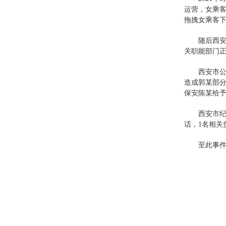
运营，女乘
拖拽女乘客
随后西
关职能部门正
西安市
造成郭某部分
保安陈某给
西安市纪
话，1名相关
至此事