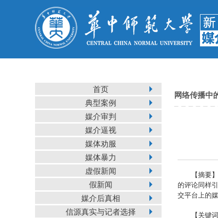
首页
网络传播中
典型案例
媒介审判
媒介逼视
媒体劝服
媒体暴力
虚假新闻
【摘要
假新闻
的评论同样
交平台上的
媒介后真相
信源真实与记者选择
【关键