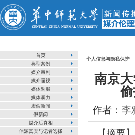
首页
个人信息与隐私保护
典型案例
媒介审判
南京大
媒介逼视
偷
媒体劝服
媒体暴力
虚假新闻
作者：
李
假新闻
媒介后真相
【摘要
信源真实与记者选择