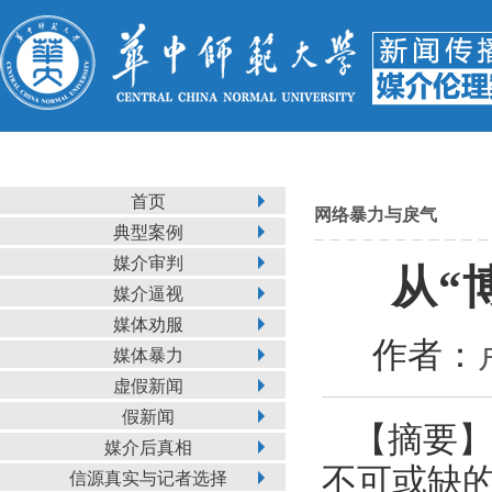
首页
网络暴力与戾气
典型案例
媒介审判
从“
媒介逼视
媒体劝服
作者：
媒体暴力
虚假新闻
假新闻
【摘要
媒介后真相
不可或缺
信源真实与记者选择