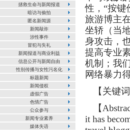
拯救生命与新闻报道
性，“按键
暗访与偷拍
旅游博主
匿名新闻源
坐轿（当
新闻敲诈
涉性事件
身攻击，
冒犯与失礼
提高专业
新闻报道与商业利益
机制；我
信息公开与新闻自由
性别传播与女性污名化
网络暴力
标题新闻
新闻侵权
【关键
虚假广告
色情广告
【Abstra
公众参与
it has becom
新闻专业素养
媒体失语