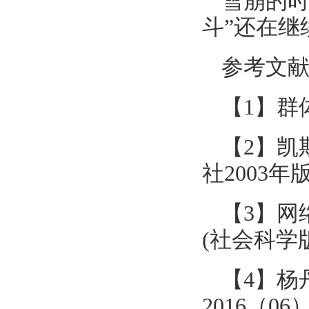
雪崩的时
斗”还在继
参考文
【1】群
【2】凯
社2003年
【3】网
(社会科学版).
【4】杨
2016（06）