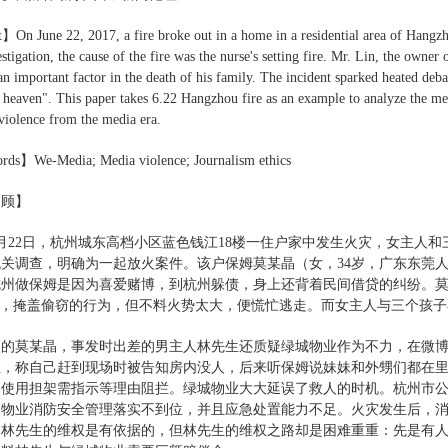
】On June 22, 2017, a fire broke out in a home in a residential area of Hangzho
estigation, the cause of the fire was the nurse's setting fire. Mr. Lin, the owne
 important factor in the death of his family. The incident sparked heated deba
n heaven". This paper takes 6.22 Hangzhou fire as an example to analyze the me
 violence from the media era.
ds】We-Media; Media violence; Journalism ethics
回顾】
年6月22日，杭州城东高档小区蓝色钱江18楼一住户家中发生火灾，女主
关调查，明确为一起放火案件。该户保姆莫某晶（女，34岁，广东东莞
杭州做保姆是因为喜爱赌博，到杭州躲债，身上还背着民间借贷的纠纷。莫
功，掩盖偷窃的行为，但不料火势太大，便慌忙逃走。而女主人与三个孩
火的莫某晶，事发时出差的男主人林先生还质疑绿城物业作为不力，在微
业，称自己赶到现场时被告知房内没人，后来听保姆说妹妹和外甥们都在
、使用担架需指示等理由阻拦。绿城物业大大延误了救人的时机。杭州市
，物业消防安全管理落实不到位，并且应急处置能力不足。火灾发生后，
了林先生的维权是有依据的，但林先生的维权之路却是困难重重：先是有人