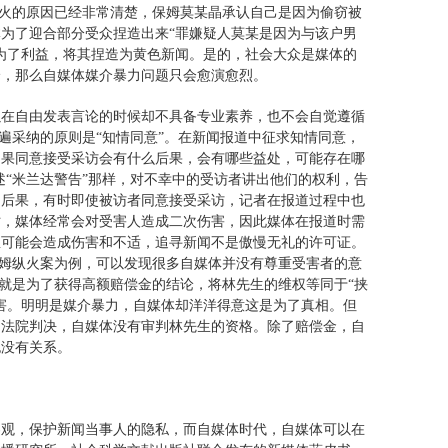
纵火的原因已经非常清楚，保姆莫某晶承认自己是因为偷窃被
为了迎合部分受众捏造出来“罪嫌疑人莫某是因为与该户男
为了利益，将其捏造为黄色新闻。是的，社会大众是媒体的
沦，那么自媒体媒介暴力问题只会愈演愈烈。
以在自由发表言论的时候却不具备专业素养，也不会自觉遵循
普遍采纳的原则是“知情同意”。在新闻报道中征求知情同意，
如果同意接受采访会有什么后果，会有哪些益处，可能存在哪
述“米兰达警告”那样，对不幸中的受访者讲出他们的权利，告
列后果，有时即使被访者同意接受采访，记者在报道过程中也
时，媒体经常会对受害人造成二次伤害，因此媒体在报道时需
息可能会造成伤害和不适，追寻新闻不是傲慢无礼的许可证。
保姆纵火案为例，可以发现很多自媒体并没有尊重受害者的意
权就是为了获得高额赔偿金的结论，将林先生的维权等同于“挟
害。明明是媒介暴力，自媒体却洋洋得意这是为了真相。但
由法院判决，自媒体没有审判林先生的资格。除了赔偿金，自
也没有关系。
客观，保护新闻当事人的隐私，而自媒体时代，自媒体可以在