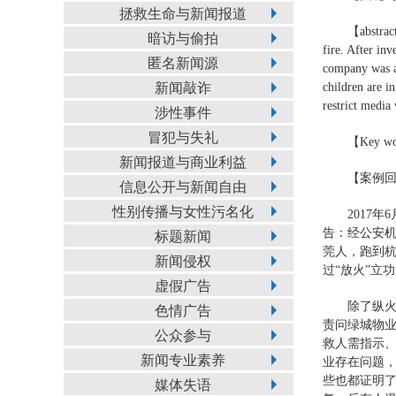
拯救生命与新闻报道
【abstract
暗访与偷拍
fire. After inv
匿名新闻源
company was an
新闻敲诈
children are i
restrict media
涉性事件
冒犯与失礼
【Key wor
新闻报道与商业利益
【案例
信息公开与新闻自由
性别传播与女性污名化
2017
告：经公安机
标题新闻
莞人，跑到
新闻侵权
过“放火”立
虚假广告
除了纵
色情广告
责问绿城物
公众参与
救人需指示
新闻专业素养
业存在问题
些也都证明
媒体失语