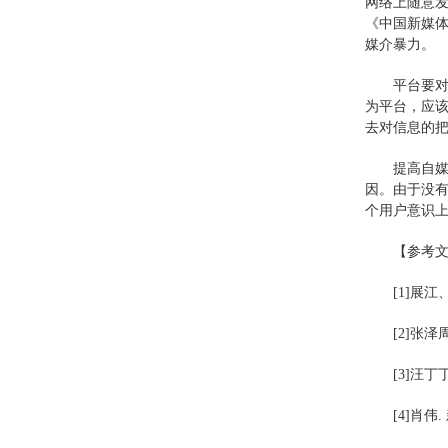
网络上随意
《中国新媒体
媒介暴力。
平台要对
为平台，应
去对信息的
提高自
因。由于没有
个用户意识
【参考
[1]展
[2]张泽
[3]汪丁丁
[4]肖伟