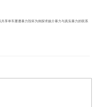
以共享单车屡遭暴力毁坏为例探求媒介暴力与真实暴力的联系