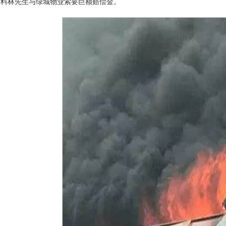
爆料林先生与绿城物业索要巨额赔偿金。