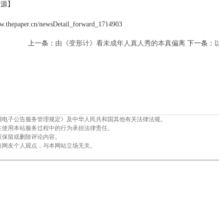
来源】
ww.thepaper.cn/newsDetail_forward_1714903
上一条：
由《变形计》看未成年人真人秀的本真偏离
下一条：
网电子公告服务管理规定》及中华人民共和国其他有关法律法规。
在使用本站服务过程中的行为承担法律责任。
权保留或删除评论内容。
表网友个人观点，与本网站立场无关。