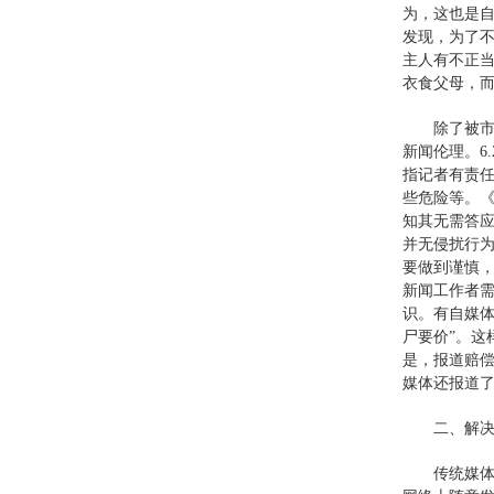
为，这也是自
发现，为了
主人有不正
衣食父母，
除了被
新闻伦理。6
指记者有责
些危险等。《
知其无需答
并无侵扰行
要做到谨慎
新闻工作者需
识。有自媒体
尸要价”。
是，报道赔
媒体还报道
二、解
传统媒