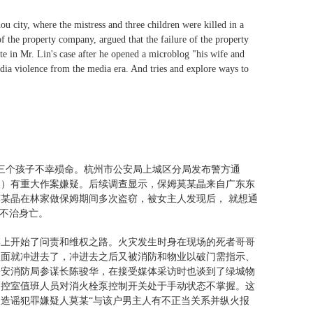
u city, where the mistress and three children were killed in a
r of the property company, argued that the failure of the property
te in Mr. Lin's case after he opened a microblog "his wife and
dia violence from the media era. And tries and explore ways to
人和三个孩子不幸殒命。杭州市公安局上城区分局发布警方通
人）有重大作案嫌疑。后续调查显示，保姆莫某晶来自广东东
某晶在林家做保姆期间多次盗窃，被女主人发现后， 就想通
子不治身亡。
博上开始了问责和维权之路。火灾发生时身在现场的死者哥哥
里面就冲进去了，冲进去之后又被消防和物业以破门需指示、
公安消防局参谋长陈骏华，在接受媒体采访时也谈到了绿城物
消控室值班人员对消火栓泵控制开关处于手动状态不掌握。这
造谣犯罪嫌疑人莫某“与该户男主人有不正当关系并纵火报