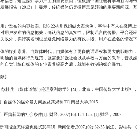
发布信息，这是媒介暴力产生的重要原因，但根据中国社会科学与新闻与
发展报告（2013）》显示，传统媒体仍是微博意见领袖的重要新闻源。
用户发布的内容核实。以6.22杭州保姆纵火案为例，事件中有人在微博
该对用户发布的信息把关，确认信息的真实性，限制谣言的传播。平台还
把关以外，实行实名制也是避免网络暴力的有效手段。用户在匿名的情况
媒体的媒介素养。自媒体时代，自媒体有了更多的话语权和更大的影响力
明确的自媒体行为规范，就需要加强社会以及学校两方面的教育，普及媒
上的自觉训练自媒体的专业素养提高之后，就能有效制约媒介暴力。
文献】
江、彭桂兵 《媒体道德与伦理案列教学》[M]．北京：中国传媒大学出版社，2014：
周. 自媒体的媒介暴力问题及其规制[D].南昌大学,2015.
. 严肃新闻的社会条件[J]. 财经, 2007(16):124-125. [J].财经，2007
. 新闻报道怎样避免侵扰悲痛[J]. 新闻记者,2007,(02):32-35.展江、