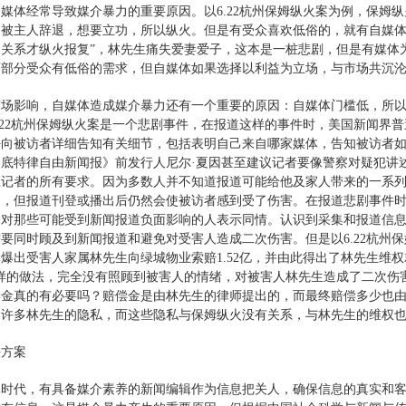
媒体经常导致媒介暴力的重要原因。以6.22杭州保姆纵火案为例，保姆
不被主人辞退，想要立功，所以纵火。但是有受众喜欢低俗的，就有自媒体
当关系才纵火报复”，林先生痛失爱妻爱子，这本是一桩悲剧，但是有媒体
而部分受众有低俗的需求，但自媒体如果选择以利益为立场，与市场共沉
市场影响，自媒体造成媒介暴力还有一个重要的原因：自媒体门槛低，所
.22杭州保姆纵火案是一个悲剧事件，在报道这样的事件时，美国新闻界
任向被访者详细告知有关细节，包括表明自己来自哪家媒体，告知被访者
底特律自由新闻报》前发行人尼尔·夏因甚至建议记者要像警察对疑犯讲
应记者的所有要求。因为多数人并不知道报道可能给他及家人带来的一系
为，但报道刊登或播出后仍然会使被访者感到受了伤害。在报道悲剧事件
，对那些可能受到新闻报道负面影响的人表示同情。认识到采集和报道信
要同时顾及到新闻报道和避免对受害人造成二次伤害。但是以6.22杭州
爆出受害人家属林先生向绿城物业索赔1.52亿，并由此得出了林先生维
这样的做法，完全没有照顾到被害人的情绪，对被害人林先生造成了二次伤
偿金真的有必要吗？赔偿金是由林先生的律师提出的，而最终赔偿多少也
了许多林先生的隐私，而这些隐私与保姆纵火没有关系，与林先生的维权
决方案
体时代，有具备媒介素养的新闻编辑作为信息把关人，确保信息的真实和