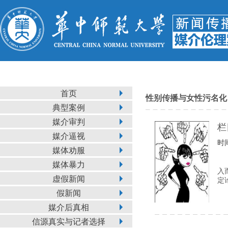
首页
性别传播与女性污名化
典型案例
媒介审判
栏
媒介逼视
时间
媒体劝服
媒体暴力
入
虚假新闻
定
假新闻
媒介后真相
信源真实与记者选择