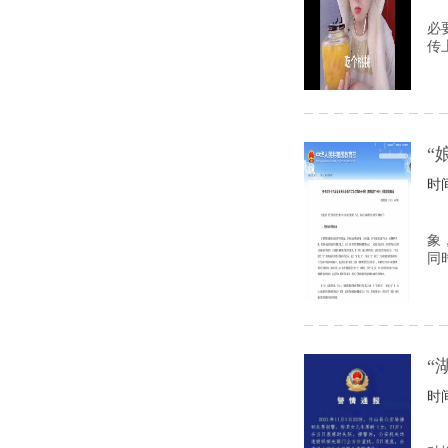
必
传
“
时间
象
同
“
时间