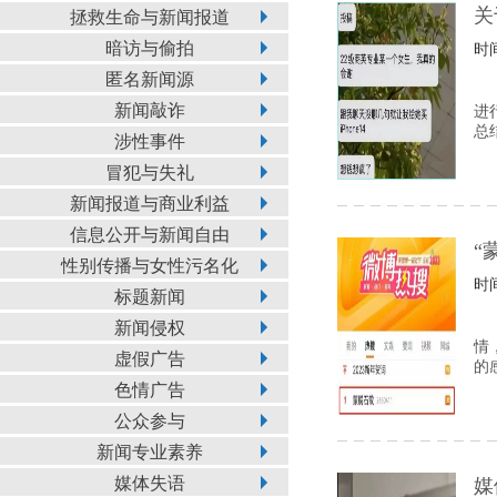
关
拯救生命与新闻报道
暗访与偷拍
时间
匿名新闻源
新闻敲诈
进
总
涉性事件
冒犯与失礼
新闻报道与商业利益
信息公开与新闻自由
“
性别传播与女性污名化
时间
标题新闻
新闻侵权
情
虚假广告
的
色情广告
公众参与
新闻专业素养
媒体失语
媒