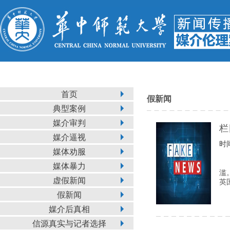
首页
假新闻
典型案例
媒介审判
栏
媒介逼视
时间
媒体劝服
媒体暴力
滥
虚假新闻
英
假新闻
媒介后真相
信源真实与记者选择