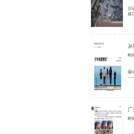
后
媒
从
时间
爆
—
广
时间