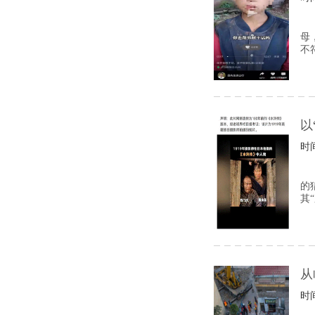
母
不
以
时间
的
其
从
时间