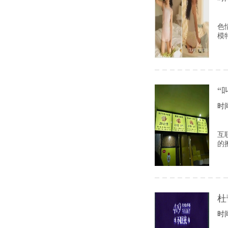
色
模
“
时间
互
的
杜
时间