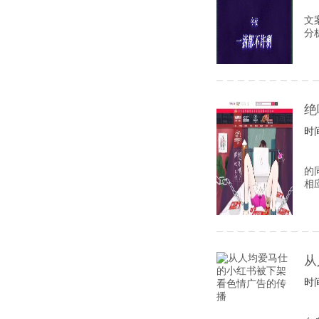
文
分
绝
时间
的
相
从
时间