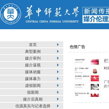
首页
色情广告
典型案例
媒介审判
栏
媒介逼视
时间
媒体劝服
媒体暴力
广
虚假新闻
的
假新闻
媒介后真相
信源真实与记者选择