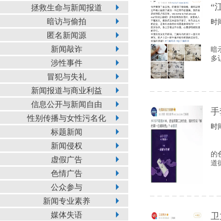
“
拯救生命与新闻报道
暗访与偷拍
时间
匿名新闻源
新闻敲诈
暗
多
涉性事件
冒犯与失礼
新闻报道与商业利益
信息公开与新闻自由
手
性别传播与女性污名化
时间
标题新闻
新闻侵权
的
虚假广告
道
色情广告
公众参与
新闻专业素养
媒体失语
卫