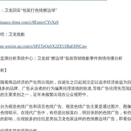
：卫龙回应“包装打色情擦边球”
/finance.ifeng.com/c/8EnmvCYvXz9
财经：卫龙致歉
//mp.weixin.qq.com/s/SPZTeQuSX2ZEUIBaEHNCaw
监测分析系统中心：卫龙就“擦边球”低俗营销致歉事件舆情传播分析
分析】
随着商品经济的产生而出现的，自诞生之日起就注定以追求经济效益为目
越多的品牌、广告从业者的行为偏离伦理道德的轨道,导致广告伦理失范
范的主要类别之一，近年来频繁出现在公众视野中。
告分为视觉色情广告和语言色情广告。视觉色情广告主要是通过图片、图
以色情暗示。在现代广告中，有些是比较直白，明目张胆的色情广告，有
的影响，出现较多的往往是类似卫龙包装这样的色情擦边球广告，即看似
告伦理失范的原因分析