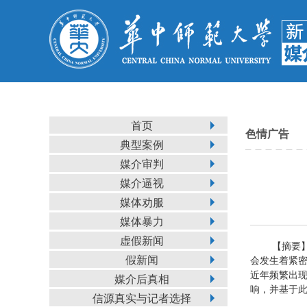
首页
色情广告
典型案例
媒介审判
媒介逼视
媒体劝服
媒体暴力
虚假新闻
【摘要
假新闻
会发生着紧
近年频繁出现
媒介后真相
响，并基于
信源真实与记者选择