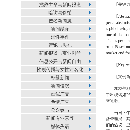
拯救生命与新闻报道
【关键
暗访与偷拍
【Abstract
匿名新闻源
penetrated int
新闻敲诈
rapid developm
one of the mai
涉性事件
This paper tak
冒犯与失礼
of it. Based o
新闻报道与商业利益
market and fo
信息公开与新闻自由
【Key word
性别传播与女性污名化
【案例
标题新闻
新闻侵权
2022
虚假广告
中出现诸如“
来道歉。
色情广告
公众参与
当日下午
新闻专业素养
督管理局，其
们的热议，
媒体失语