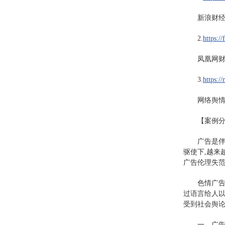
新浪财经
2.
https:/
凤凰网
3.
https:
网络舆情
【案例
广告是伴
驱使下,越来
广告伦理失
色情广
过语言给人
受到社会舆论
一、广