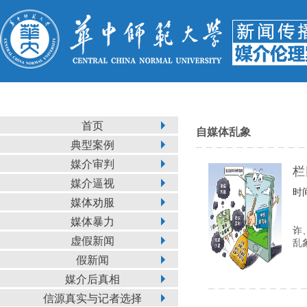
首页
自媒体乱象
典型案例
媒介审判
栏
媒介逼视
时间
媒体劝服
媒体暴力
诈
虚假新闻
乱
假新闻
媒介后真相
信源真实与记者选择