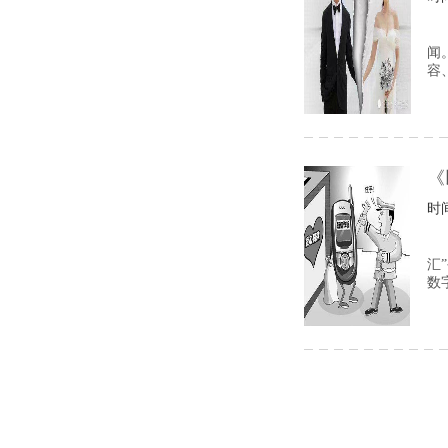
闻
容
《
时间
汇
数