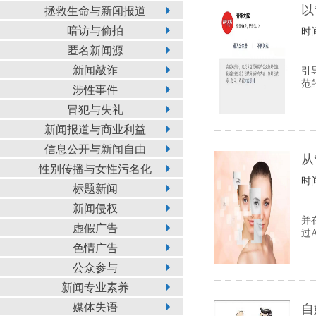
以
拯救生命与新闻报道
暗访与偷拍
时间
匿名新闻源
新闻敲诈
引
范
涉性事件
冒犯与失礼
新闻报道与商业利益
信息公开与新闻自由
从
性别传播与女性污名化
时间
标题新闻
新闻侵权
并
虚假广告
过
色情广告
公众参与
新闻专业素养
媒体失语
自