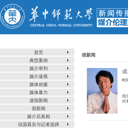
首页
假新闻
典型案例
媒介审判
成
媒介逼视
时间
媒体劝服
媒体暴力
闻
虚假新闻
何
假新闻
媒介后真相
信源真实与记者选择