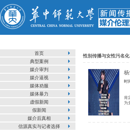
首页
性别传播与女性污名化
典型案例
媒介审判
杨
媒介逼视
时间
媒体劝服
媒体暴力
肯
虚假新闻
为
假新闻
媒介后真相
信源真实与记者选择