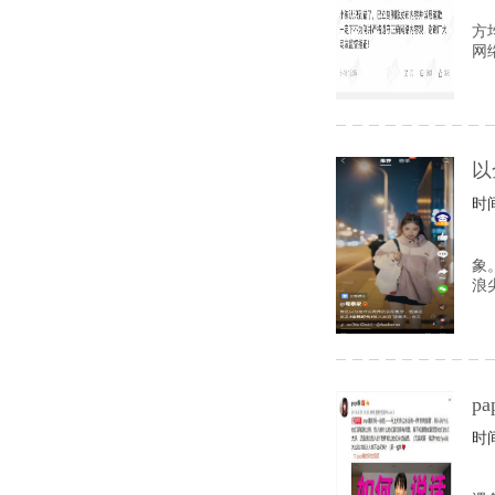
方
网
以
时间
象
浪
p
时间