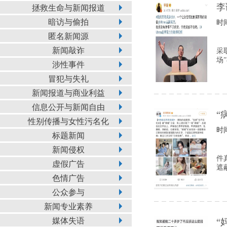
李
拯救生命与新闻报道
暗访与偷拍
时间
匿名新闻源
新闻敲诈
采
场
涉性事件
冒犯与失礼
新闻报道与商业利益
信息公开与新闻自由
“
性别传播与女性污名化
时间
标题新闻
新闻侵权
件
虚假广告
遮
色情广告
公众参与
新闻专业素养
媒体失语
“