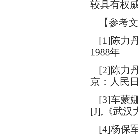
较具有权
【参考
[1]陈
1988年
[2]陈
京：人民日
[3]车
[J],《武汉大
[4]杨保军