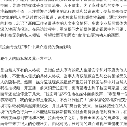
存空间，导致传统媒体受众大量流失、入不敷出。为了应对激烈的竞争，
注新闻的价值，只注重迎合消费者的流行趣味和普遍追求，使新闻价值要素
报道对象的私人生活过度公开报道，追求独家新闻和爆炸性新闻，通过这样
的利益，忘记了新闻工作者最基本的人文主义情怀。多家专业新闻媒体为塑
行深入性采访报道。在采访过程中，重复提问之前媒体采访视频中的问题
共利益无关的私人领域，希望拉面哥能再次“表演”出更为动人的画面。
东拉面哥走红”事件中媒介逼视的负面影响
侵犯个人的隐私权及其正常生活
，是自然人享有的人格权，是指自然人享有的私人生活安宁和对不愿为他
和控制，不受他人侵扰的具体人格权。当事人有权隐藏自己与公共领域无
事人的隐私权。然而，媒介逼视现象很显然严重违背了我国法律中对自然人
来我往拍视频、开直播，前来消费拉面哥，更有甚者去到了拉面哥家里，
面哥还被迫停业了几天。“拉面哥”忍不住地在媒体面前发声，“希望每
去养家糊口，我的老乡都是老实人，不要吓到他们！”媒体理论家梅罗维茨
境可以轻易聚集起海量观众，并且具有“舞台化”效果。当媒体把处在私
情境中的角色行为一旦不能适应媒体新情境的社会期待就会感到有压力，
成转变而感到窘迫和不安。拉面哥火了之后，来自全国各地的自媒体、短
拉面哥带来了很大的心理压力。由此可见，长时间的媒介逼视严重侵犯了