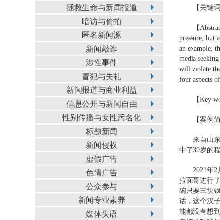
拯救生命与新闻报道
【关键
暗访与偷拍
【Abstract
匿名新闻源
pressure, but 
新闻敲诈
an example, th
media seeking 
涉性事件
will violate t
冒犯与失礼
four aspects o
新闻报道与商业利益
【Key word
信息公开与新闻自由
性别传播与女性污名化
【案例
标题新闻
来自山东
新闻侵权
中了39岁的
虚假广告
2021
色情广告
拉面哥进行
公众参与
碗只要三块钱
新闻专业素养
话，这个汉
能都没有想到
媒体失语