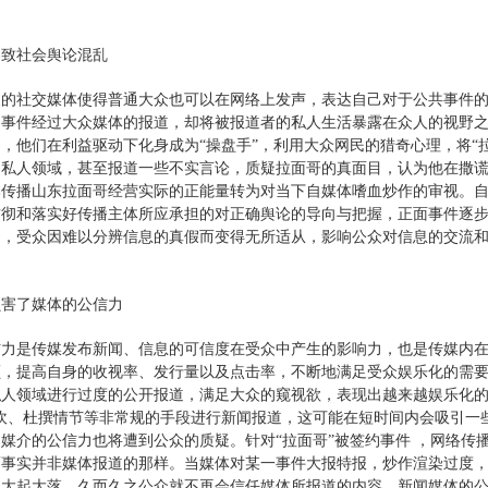
导致社会舆论混乱
展的社交媒体使得普通大众也可以在网络上发声，表达自己对于公共事件
闻事件经过大众媒体的报道，却将被报道者的私人生活暴露在众人的视野
，他们在利益驱动下化身成为“操盘手”，利用大众网民的猎奇心理，将“
的私人领域，甚至报道一些不实言论，质疑拉面哥的真面目，认为他在撒
本传播山东拉面哥经营实际的正能量转为对当下自媒体嗜血炒作的审视。
贯彻和落实好传播主体所应承担的对正确舆论的导向与把握，正面事件逐
中，受众因难以分辨信息的真假而变得无所适从，影响公众对信息的交流
损害了媒体的公信力
信力是传媒发布新闻、信息的可信度在受众中产生的影响力，也是传媒内
，提高自身的收视率、发行量以及点击率，不断地满足受众娱乐化的需要
私人领域进行过度的公开报道，满足大众的窥视欲，表现出越来越娱乐化的
鼓吹、杜撰情节等非常规的手段进行新闻报道，这可能在短时间内会吸引一
媒介的公信力也将遭到公众的质疑。针对“拉面哥”被签约事件 ，网络传播
而事实并非媒体报道的那样。当媒体对某一事件大报特报，炒作渲染过度
的大起大落，久而久之公众就不再会信任媒体所报道的内容。新闻媒体的公