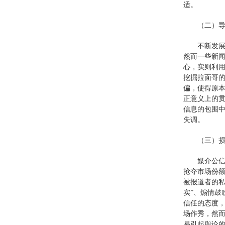
适。
（二）
不断发
然而一些新
心，实则利用
挖掘拉面哥
偏，使得原
正意义上的
信息的包围
失调。
（三）
媒介公
抢夺市场份额
被报道者的
实”、煽情
信任的态度，
场作秀，然
易引起舆论