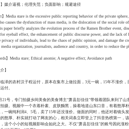
词】媒介逼视；伦理失范；负面影响；规避途径
】Media stare is the excessive public reporting behavior of the private sphere,
also causes the dysfunction of mass media, is the dislocation of the social ro
is paper briefly analyzes the evolution process of the Ramen Brother event, dis
for eyeball effect, the enhancement of public discourse power, and the lack of 
he privacy of individuals, lead to the chaos of public opinion, and damage the c
f media organization, journalists, audience and country, in order to reduce th
s】Media stare; Ethical anomie; A negative effect; Avoidance path
简介】
临泽的农村汉子程运付，原本在集市上做拉面，3元一碗，15年不涨价，
程运付。
年2月21号，专门拍摄乡间美食的美食博主“萧县彭佳佳”带领着团队来到了
了拍摄。视频中一个衣着朴素、皮肤黝黑，操着地道山东口音，有着憨厚
，一碗纯利润4、5毛，卖了15年还没涨价。做面的同时，他还对着镜头
子的憨厚、朴实就打动了网友的心，相关词条立即登上了抖音热榜第一，该
，这个小小的短视频影响会如此之大。不仅“萧县彭佳佳”的账号因此涨粉