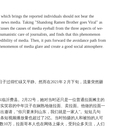
 which brings the reported individuals should not bear the
le of news media. Taking "Shandong Ramen Brother goes Viral" as
cusses the causes of media eyeball from the three aspects of we-
humanistic care of journalists, and finds that this phenomenon
redibility of media. Then, it puts forward the avoidance path from
e phenomenon of media glare and create a good social atmosphere.
日子过得忙碌又平静。然而在2021年２月下旬，流量突然砸
山东临沂费县。2月22号，她对当时还只是一位普通拉面摊主的
朴实笑容的中年汉子在娴熟地做拉面、卖拉面。他做的拉面一
发出邀请，“你只要来到山东，我们就是一家人”。短短几句
条短视频播放量也超过了2亿。当时拍摄的人和被拍的人可
数10万，拉面哥本人也在网络上爆火，受到众多关注，人们