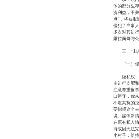
体的部分生
济利益，不关
点”，将被
侵犯了当事人
多次对其进
露拉面哥与公
三、“山
（一）
隐私权
主进行支配
注意尊重当
口蹲守，你
不堪其扰的拉
要指望这个
境。媒体新情
在原有私人
待或因无法完
小村子，给