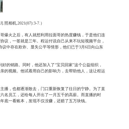
,2021(07):3-7.）
拉面哥爆火之后，有人就想利用拉面哥的热度赚钱，于是他们连
的协议，一签就是三年。程运付说自己从来不玩短视频平台，
协议中存在欺诈、显失公平等情形，他们已于3月6日向山东
到好的销路。同时，他还加入了“宝贝回家”这个公益组织，
寻亲的视频。他试着用自己的影响力，去帮助他人，这让程运
的主播，也都逐渐散去，门口重新恢复了往日的宁静。为了直
了六名员工，还给每人开出了一月五千的高薪。而直播的时
他年底一看账本，发现不仅没赚，还赔了五万块钱。