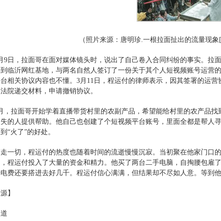
（照片来源：唐明珍.一根拉面扯出的流量现象[J].照相机
年3月9日，拉面哥在面对媒体镜头时，说出了自己卷入合同纠纷的事实。
弄到临沂网红基地，与两名自然人签订了一份关于其个人短视频账号运营
台相关协议内容也不懂。3月11日，程运付的律师表示，因其签署的运营
县法院递交材料，申请撤销协议。
年4月，拉面哥开始学着直播带货村里的农副产品，希望能给村里的农产品找
走失的人提供帮助。他自己也创建了个短视频平台账号，里面全都是帮人
到“火了”的好处。
带走一切，程运付的热度也随着时间的流逝慢慢沉寂。当初聚在他家门口
品，程运付投入了大量的资金和精力。他买了两台二手电脑，自掏腰包雇
光电费还要搭进去好几千。程运付信心满满，但结果却不尽如人意。等到
来源】
报道