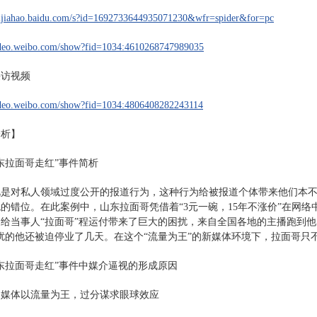
baijiahao.baidu.com/s?id=1692733644935071230&wfr=spider&for=pc
video.weibo.com/show?fid=1034:4610268747989035
采访视频
video.weibo.com/show?fid=1034:4806408282243114
分析】
东拉面哥走红”事件简析
视是对私人领域过度公开的报道行为，这种行为给被报道个体带来他们本
的错位。在此案例中，山东拉面哥凭借着“3元一碗，15年不涨价”在网
给当事人“拉面哥”程运付带来了巨大的困扰，来自全国各地的主播跑到
扰的他还被迫停业了几天。在这个“流量为王”的新媒体环境下，拉面哥只
东拉面哥走红”事件中媒介逼视的形成原因
自媒体以流量为王，过分谋求眼球效应