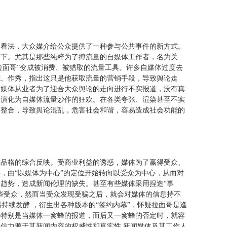
的看法，大众媒介给公众提供了一种参与公共事件的新方式。
之下。尤其是那些纯粹为了搏流量的自媒体工作者，名为关
拉面哥”变成被消费、被猎取的流量工具。许多自媒体过度去
谎、作秀，指出这只是他获取流量的营销手段，导致舆论走
自媒体从业者为了迎合大众舆论的走向进行不实报道，没有真
步演化为自媒体流量炒作的狂欢。在各类夸张、渲染甚至不实
和整合，导致舆论混乱，危害社会和谐，容易造成社会功能的
在品格的综合反映。受商业利益的诱惑，媒体为了赢得受众、
，由“以媒体为中心”的定位开始转向以受众为中心，从而对
趋势，造成新闻伦理的缺失。甚至有些媒体采用捏造“事
些受众，然而当受众发现受骗之后，就会对媒体的信息持不
持续发酵 ，衍生出各种版本的“签约内幕”，怀疑拉面哥是逢
，特别是当媒体一窝蜂的报道，而后又一窝蜂的否定时，就容
信力源于其新闻内容的权威性和真实性,新闻媒体及其工作人