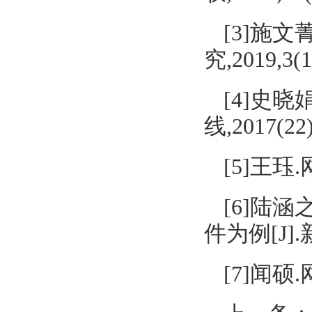
[3]施
究,2019,3(1
[4]史
线,2017(22)
[5]王珏
[6]陆
件为例[J].新
[7]闻硕