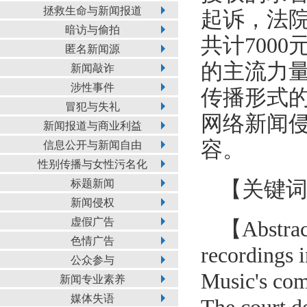
拯救生命与新闻报道
起诉，法
暗访与偷拍
共计700
匿名新闻源
的主流力
新闻敲诈
涉性事件
传播形式
冒犯与失礼
网络新闻
新闻报道与商业利益
容。
信息公开与新闻自由
性别传播与女性污名化
标题新闻
【关键
新闻侵权
虚假广告
【Abstrac
色情广告
recordings 
公众参与
Music's com
新闻专业素养
媒体失语