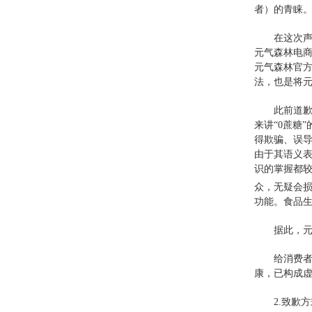
者）的青睐
在这次
元气森林电商
元气森林官方
法，也是将
此前道歉
来讲“0蔗糖
得欺骗、误
由于其语义
识的掌握都
众，无疑会
功能。食品
据此，元
给消费者
康，已构成
2.致歉