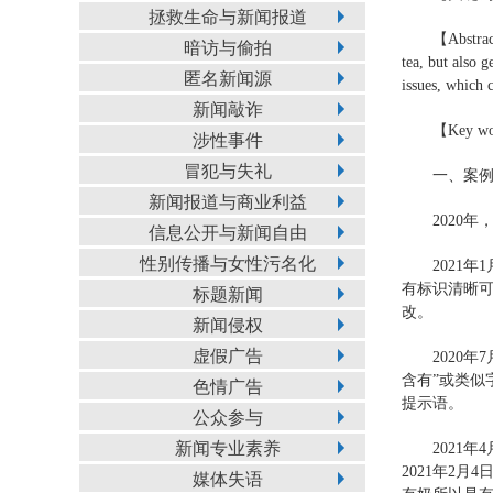
拯救生命与新闻报道
【Abstract
暗访与偷拍
tea, but also 
匿名新闻源
issues, which c
新闻敲诈
【Key word
涉性事件
冒犯与失礼
一、案
新闻报道与商业利益
2020
信息公开与新闻自由
性别传播与女性污名化
2021
有标识清晰
标题新闻
改。
新闻侵权
虚假广告
2020
含有”或类
色情广告
提示语。
公众参与
新闻专业素养
2021
2021年2
媒体失语