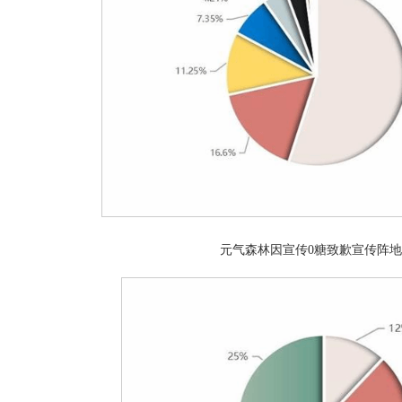
元气森林因宣传0糖致歉宣传阵