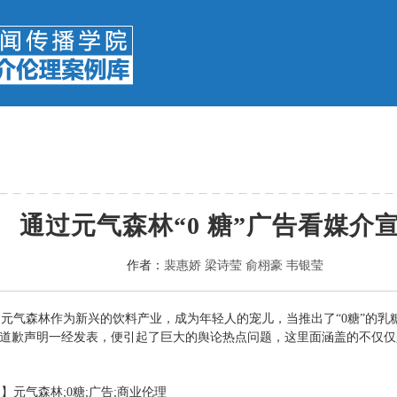
通过元气森林“0 糖”广告看媒介
作者：
裴惠娇 梁诗莹 俞栩豪 韦银莹
元气森林作为新兴的饮料产业，成为年轻人的宠儿，当推出了“0糖”的
”道歉声明一经发表，便引起了巨大的舆论热点问题，这里面涵盖的不仅仅
】元气森林;0糖;广告;商业伦理