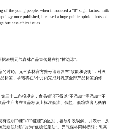
g of the young people, when introduced a "0" sugar lactose milk
 apology once published, it caused a huge public opinion hotspot
e business ethics issues.
证据表明元气森林产品宣传是在打“擦边球”。
糖的讨论。元气森林官方账号迅速发布“致歉和说明”，对没
品标签，承诺将在3个月内完成对乳茶全部产品标签的修
》第三十二条拟规定，食品标识不得以“不添加”“零添加”“不
食品生产者在食品标识上标注低油、低盐、低糖或者无糖的
没有说明“0糖”和“0蔗糖”的区别，容易引发误解。并表示，从
的“0蔗糖低脂肪”改为“低糖低脂肪”。元气森林同时提醒：乳茶