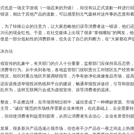
格式也是一场文字游戏《一场迟来的升级》，却没有以正式道歉一样进行
的错误，相比于其他产品的道歉，可以感受到元气森林对这件事的态度和
够，为了转移公众的注意力，让大家忽略他们误导消费者这一错误，他们
20元的现金红包。于是，在社交媒体上出现了很多“拿钱嘴短”的网友，
使是一部分低粘性的消费群体，也失去了自己的判断力，在“大家都在声
解决办法
虚假宣传的乱象中，有关部门的介入十分重要，监察部门应保持高压态势
导消费等行为。从中央到各地，各地监管部门按职责分工对辖区生产经营
等情况，组织对重点地区开展调研指导，力争有效净化保健食品市场，提
门还应该推进举报投诉热线和平台的建设，畅通举报投诉途径，引导和鼓
、乱作为，这样互联网只会成为虚假宣传、误导消费者的温床。
部整改，不走擦边球，在市场营销过程中，诚信变成了一种稀缺资源。市
主导，“诚信”规范的市场秩序需要企业来维持，在此基础上，企业需要
益，但却使消费者利益受到损害，从而让消费者失去信心，企业名誉受到
场发展，很多新兴产品迅速占领市场，但也有不少产品在一夜之间走上热