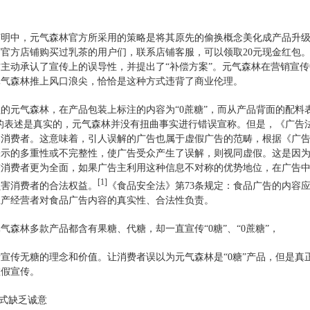
。
声明中，元气森林官方所采用的策略是将其原先的偷换概念美化成产品升
官方店铺购买过乳茶的用户们，联系店铺客服，可以领取20元现金红包。
主动承认了宣传上的误导性，并提出了“补偿方案”。元气森林在营销宣传
元气森林推上风口浪尖，恰恰是这种方式违背了商业伦理。
的元气森林，在产品包装上标注的内容为“0蔗糖”，而从产品背面的配
”的表述是真实的，元气森林并没有扭曲事实进行错误宣称。但是，《广
导消费者。这意味着，引人误解的广告也属于虚假广告的范畴，根据《广
表示的多重性或不完整性，使广告受众产生了误解，则视同虚假。这是因
较消费者更为全面，如果广告主利用这种信息不对称的优势地位，在广告
[1]
损害消费者的合法权益。
《食品安全法》第73条规定：食品广告的内容
生产经营者对食品广告内容的真实性、合法性负责。
气森林多款产品都含有果糖、代糖，却一直宣传“0糖”、“0蔗糖”，
宣传无糖的理念和价值。让消费者误以为元气森林是“0糖”产品，但是
虚假宣传。
方式缺乏诚意