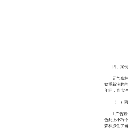
四、案
元气森林
始重新洗牌的
年轻，直击
（一）
1.广告
色配上小巧个
森林抓住了当