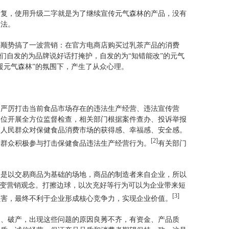
回复，使用升级二字就是为了继续宣传元气森林的产品，没有
看法。
还顺势搞了一波营销：在官方电商店购买过乳茶产品的消费
他们自发的为品牌说好话打掩护，自发的为“知错能改”的元气
援元气森林”的氛围下，产生了从众心理。
，严厉打击当前食品市场存在的违法生产经营、违法宣传营
单位开展全方位监督检查，相关部门根据案件查办、投诉举报
高人民群众对保健食品消费市场的获得感、幸福感、安全感。
[2]
励群众积极参与打击保健食品违法生产经营行为。
有关部门
场是以交易商品为基础的场地，商品的制造者来自企业，所以
转变营销观念。打擦边球，以次充好等行为可以为企业带来短
[3]
损害，最终不利于企业形成核心竞争力，实现企业价值。
搜、破产，出现这些问题的原因良莠不齐，有资金、产品质