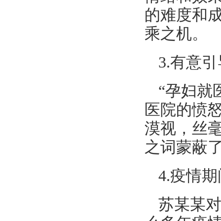
的难度和
乘之机。
3.有意
“孕妇就
医院的愤
漠视，丝
之词蒙蔽
4.疫情
苏某某