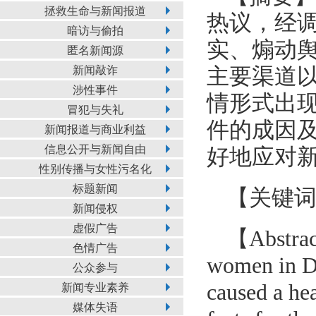
拯救生命与新闻报道
热议，经
暗访与偷拍
实、煽动
匿名新闻源
新闻敲诈
主要渠道
涉性事件
情形式出
冒犯与失礼
件的成因
新闻报道与商业利益
信息公开与新闻自由
好地应对
性别传播与女性污名化
标题新闻
【关键
新闻侵权
虚假广告
【Abstract
色情广告
women in Da
公众参与
caused a hea
新闻专业素养
媒体失语