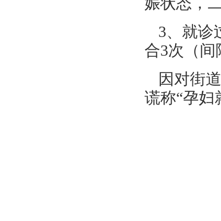
娠状态，
3、就诊
合3次（间
因对街
谎称“孕妇