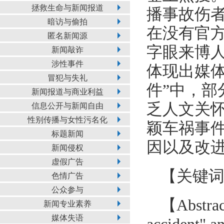
拯救生命与新闻报道
播事故伤
暗访与偷拍
在没有官方
匿名新闻源
字眼来博
新闻敲诈
涉性事件
体现出媒
冒犯与失礼
件”中，部
新闻报道与商业利益
乏人文关怀
信息公开与新闻自由
性别传播与女性污名化
颖车祸事
标题新闻
因以及改
新闻侵权
虚假广告
【关键
色情广告
公众参与
【Abstract
新闻专业素养
媒体失语