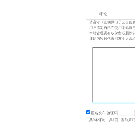
评论
请遵守《互联网电子公告服
用户需对自己在使用本站服
本站管理员有权保留或删除
评论内容只代表网友个人观
匿名发布
验证码
共
0
条评论 共
1
页 当前第
1