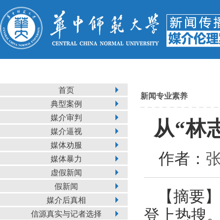
首页
新闻专业素养
典型案例
媒介审判
从“林
媒介逼视
媒体劝服
作者：
张
媒体暴力
虚假新闻
假新闻
【摘要】
媒介后真相
登上热搜
信源真实与记者选择