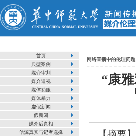
首页
网络直播中的伦理问题
典型案例
媒介审判
“康
媒介逼视
媒体劝服
媒体暴力
虚假新闻
假新闻
媒介后真相
【摘要
信源真实与记者选择