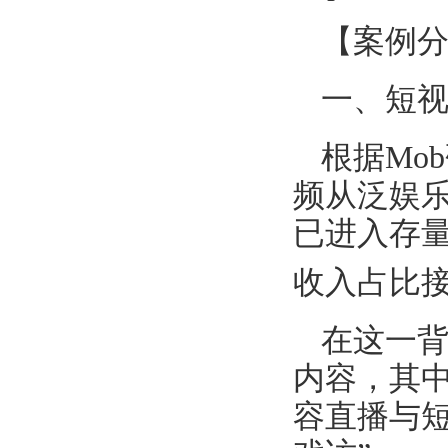
【案例
一、短
根据Mo
频从泛娱乐
已进入存
收入占比接
在这一背
内容，其中
容直播与