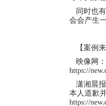
同时也
会会产生
【案例
映像网：
https://ne
潇湘晨报
本人道歉
https://ne