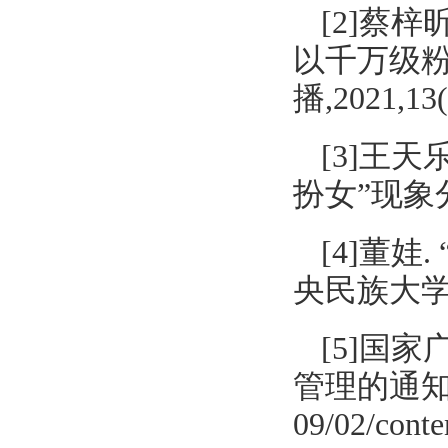
[2]蔡
以千万级粉
播,2021,13(
[3]王
扮女”现象分析[
[4]董
央民族大学,2
[5]国
管理的通知，htt
09/02/cont