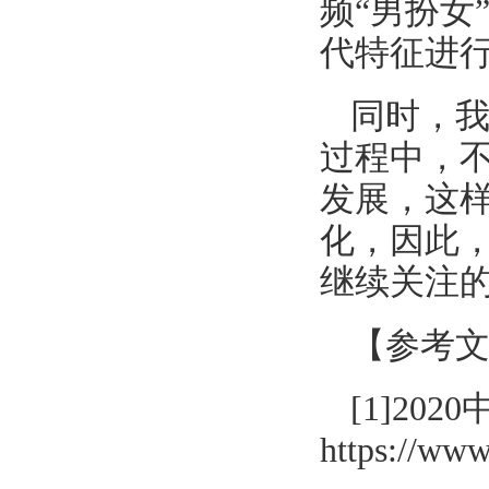
频“男扮女
代特征进
同时，
过程中，
发展，这
化，因此
继续关注
【参考
[1]20
https://ww