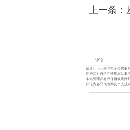
上一条：
评论
请遵守《互联网电子公告服
用户需对自己在使用本站服
本站管理员有权保留或删除
评论内容只代表网友个人观