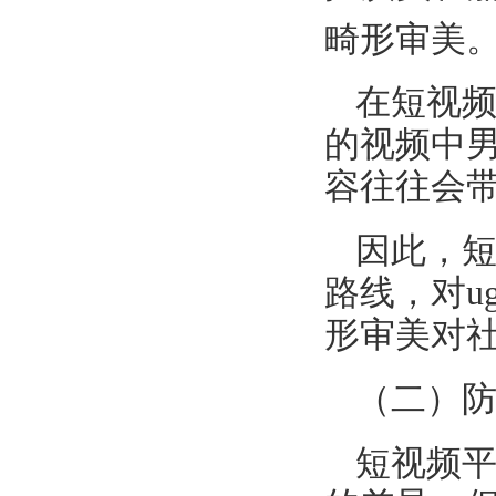
畸形审美
在短视频
的视频中
容往往会
因此，短
路线，对u
形审美对
（二）防
短视频平