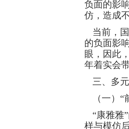
负面的影响
仿，造成
当前，国
的负面影响
眼，因此
年着实会
三、多
（一）“
“康雅雅
样与模仿