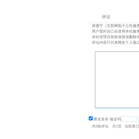
评论
请遵守《互联网电子公告服
用户需对自己在使用本站服
本站管理员有权保留或删除
评论内容只代表网友个人观
匿名发布
验证码
共
0
条评论 共
1
页 当前第
1