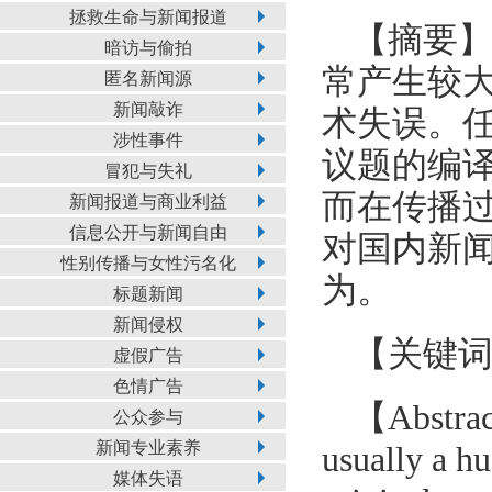
拯救生命与新闻报道
【摘要
暗访与偷拍
常产生较
匿名新闻源
新闻敲诈
术失误。
涉性事件
议题的编
冒犯与失礼
而在传播
新闻报道与商业利益
信息公开与新闻自由
对国内新
性别传播与女性污名化
为。
标题新闻
新闻侵权
【关键
虚假广告
色情广告
【Abstract
公众参与
新闻专业素养
usually a hu
媒体失语