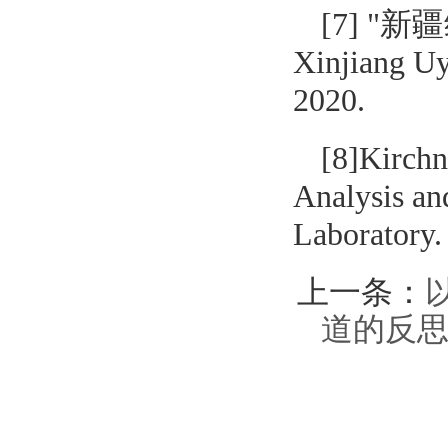
[7] "新
Xinjiang Uy
2020.
[8]Kirchn
Analysis an
Laboratory. 
上一条：
道的反