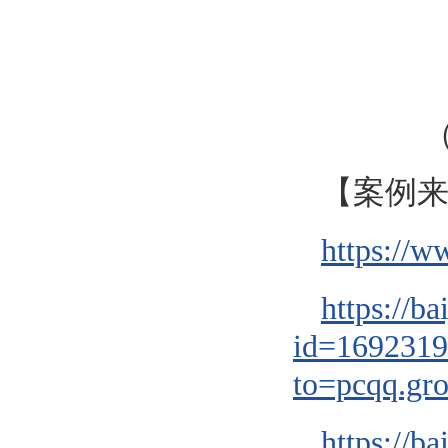
【案例
https://w
https://b
id=169231
to=pcqq.gr
https://b