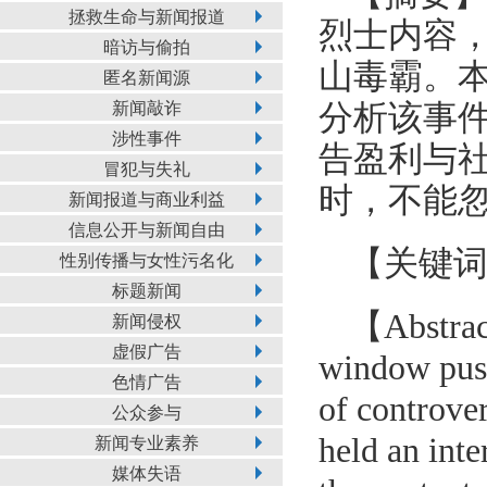
拯救生命与新闻报道
烈士内容，
暗访与偷拍
山毒霸。
匿名新闻源
新闻敲诈
分析该事
涉性事件
告盈利与
冒犯与失礼
时，不能
新闻报道与商业利益
信息公开与新闻自由
【关键
性别传播与女性污名化
标题新闻
【Abstrac
新闻侵权
虚假广告
window push
色情广告
of controve
公众参与
held an int
新闻专业素养
媒体失语