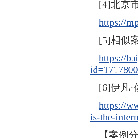
[4]北
https://
[5]相
https://b
id=171780
[6]伊凡
https://w
is-the-inter
【案例