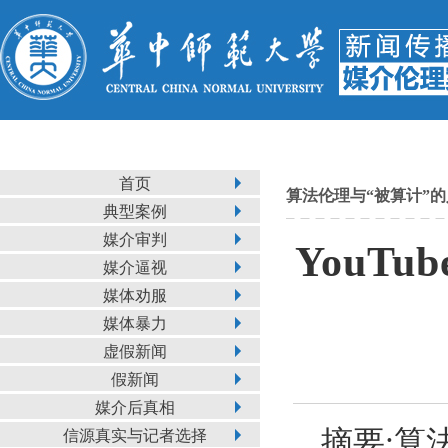
首页
算法伦理与“被算计”的
典型案例
媒介审判
YouT
媒介逼视
媒体劝服
媒体暴力
虚假新闻
假新闻
媒介后真相
摘要:
算
信源真实与记者选择