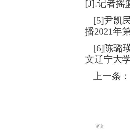
[J].记者摇篮,
[5]尹
播2021年
[6]陈
文辽宁大学，
上一条
评论