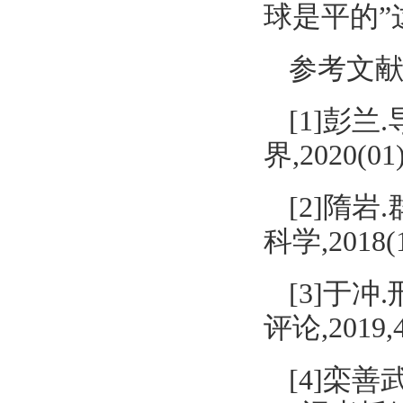
球是平的
参考文
[1]彭兰
界,2020(01
[2]隋
科学,2018(1
[3]于
评论,2019,4
[4]栾