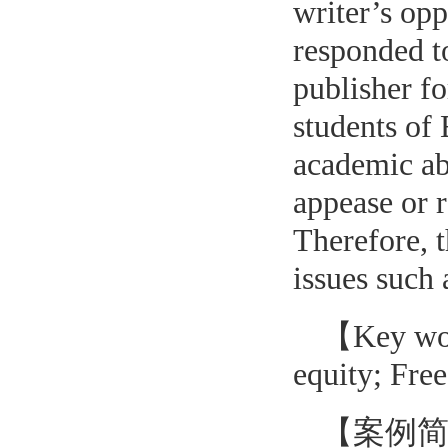
writer’s op
responded to
publisher fo
students of
academic abi
appease or 
Therefore, t
issues such
【Key word
equity; Fre
【案例