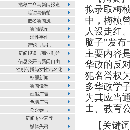
拯救生命与新闻报道
拟录取梅桢
暗访与偷拍
中，梅桢曾
匿名新闻源
新闻敲诈
人设走红。
涉性事件
脑子”发布
冒犯与失礼
主要内容是
新闻报道与商业利益
信息公开与新闻自由
华政的反
性别传播与女性污名化
犯名誉权
标题新闻
多华政学
新闻侵权
虚假广告
为其应当
色情广告
由、教育
公众参与
新闻专业素养
【关键
媒体失语