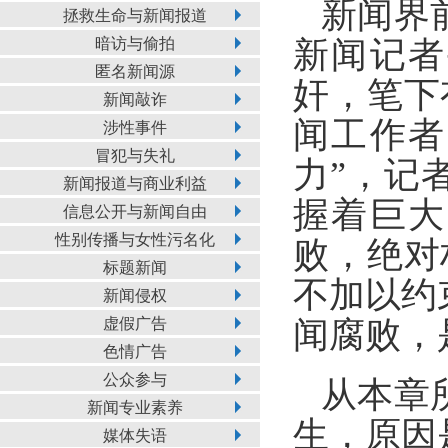
新闻界
拯救生命与新闻报道
暗访与偷拍
新闻记者
匿名新闻源
奸，笔下
新闻敲诈
闻工作者
涉性事件
冒犯与失礼
力”，记
新闻报道与商业利益
握着巨大
信息公开与新闻自由
性别传播与女性污名化
败，绝对
标题新闻
不加以约
新闻侵权
虚假广告
闻腐败，
色情广告
公众参与
从本章
新闻专业素养
生，原因
媒体失语