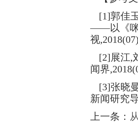
[1]郭
——以《咪
视,2018(07)
[2]展江
闻界,2018(0
[3]张
新闻研究导刊,2
上一条：