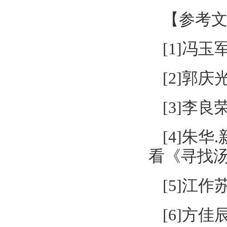
【
参考
[1]冯玉
[2]郭庆
[3]李良
[4]朱
看《寻找汤兰
[5]江作
[6]方