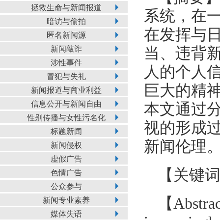
拯救生命与新闻报道
系统，在一
暗访与偷拍
在发挥与
匿名新闻源
新闻敲诈
当、违背
涉性事件
人的个人
冒犯与失礼
巨大的精
新闻报道与商业利益
信息公开与新闻自由
本文通过分
性别传播与女性污名化
视的形成
标题新闻
新闻伦理
新闻侵权
虚假广告
【
关键
色情广告
公众参与
【
Abstrac
新闻专业素养
媒体失语