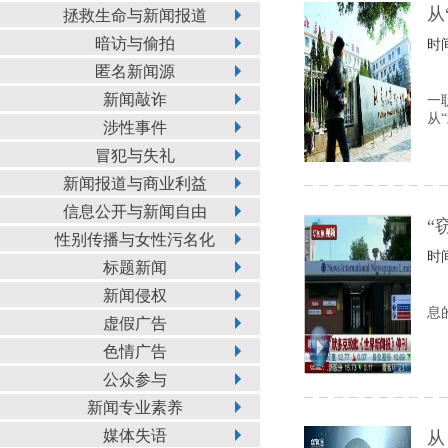
从
拯救生命与新闻报道
暗访与偷拍
时间
匿名新闻源
新闻敲诈
一
从
涉性事件
冒犯与失礼
新闻报道与商业利益
信息公开与新闻自由
“
性别传播与女性污名化
时间
标题新闻
新闻侵权
息
虚假广告
色情广告
公众参与
新闻专业素养
媒体失语
从