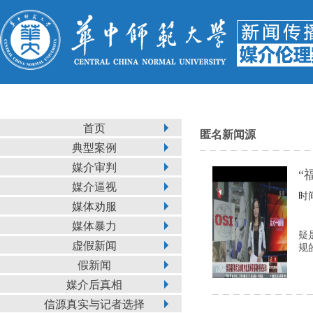
首页
匿名新闻源
典型案例
媒介审判
“
媒介逼视
时间
媒体劝服
媒体暴力
疑
虚假新闻
规
假新闻
媒介后真相
信源真实与记者选择