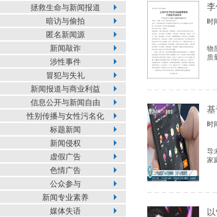
李
拯救生命与新闻报道
暗访与偷拍
时间
匿名新闻源
新闻敲诈
物
质
涉性事件
冒犯与失礼
新闻报道与商业利益
信息公开与新闻自由
基
性别传播与女性污名化
时间
标题新闻
新闻侵权
导
虚假广告
家
色情广告
公众参与
新闻专业素养
媒体失语
以