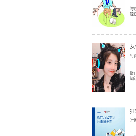
与
源
从
时间
播
知
狂
时间