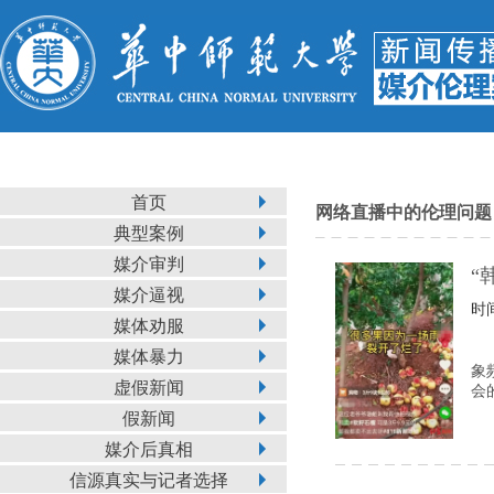
首页
网络直播中的伦理问题
典型案例
媒介审判
“
媒介逼视
时间
媒体劝服
媒体暴力
象
虚假新闻
会
假新闻
媒介后真相
信源真实与记者选择