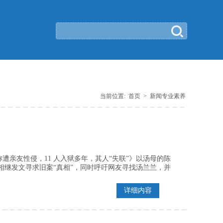
当前位置:
首页
>
新闻专业素养
少女称遭亲友性侵，11 人入狱多年，其人“失联”》以汤母的陈
相继发文寻求旧案“真相”，同时呼吁网友寻找汤兰兰，并
详细内容