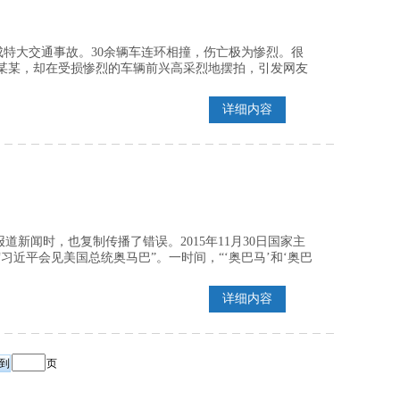
，造成特大交通事故。30余辆车连环相撞，伤亡极为惨烈。很
某某，却在受损惨烈的车辆前兴高采烈地摆拍，引发网友
详细内容
新闻时，也复制传播了错误。2015年11月30日国家主
近平会见美国总统奥马巴”。一时间，“‘奥巴马’和‘奥巴
详细内容
页