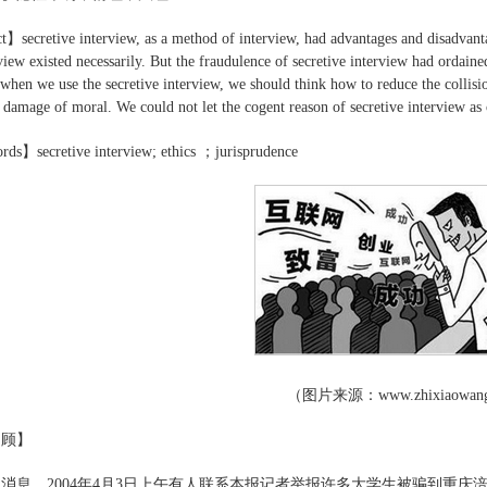
】secretive interview, as a method of interview, had advantages and disadvant
rview existed necessarily. But the fraudulence of secretive interview had ordaine
when we use the secretive interview, we should think how to reduce the collis
 damage of moral. We could not let the cogent reason of secretive interview as 
ds】secretive interview; ethics ；jurisprudence
（图片来源：www.zhixiaowang
回顾】
消息，2004年4月3日上午有人联系本报记者举报许多大学生被骗到重