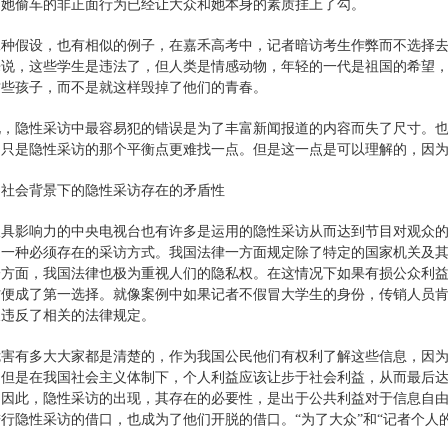
是她偷车的非正面行为已经让大众和她本身的素质挂上了勾。
二种假设，也有相似的例子，在嘉禾高考中，记者暗访考生作弊而不选择
来说，这些学生是违法了，但人类是情感动物，年轻的一代是祖国的希望
这些孩子，而不是就这样毁掉了他们的青春。
说，隐性采访中最容易犯的错误是为了丰富新闻报道的内容而失了尺寸。
，只是隐性采访的那个平衡点更难找一点。但是这一点是可以理解的，因
国社会背景下的隐性采访存在的矛盾性
具影响力的中央电视台也有许多是运用的隐性采访从而达到节目对观众的影
是一种必须存在的采访方式。我国法律一方面规定除了特定的国家机关及
一方面，我国法律也极为重视人们的隐私权。在这情况下如果有损公众利
访便成了第一选择。就像案例中如果记者不假冒大学生的身份，传销人员
又违反了相关的法律规定。
危害有多大大家都是清楚的，作为我国公民他们有权利了解这些信息，因
，但是在我国社会主义体制下，个人利益应该让步于社会利益，从而最后
。因此，隐性采访的出现，其存在的必要性，是出于公共利益对于信息自
行隐性采访的借口，也成为了他们开脱的借口。“为了大众”和“记者个人