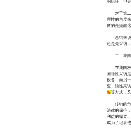
的信任，但
对于第
理性的角度
做的是提醒
总结来
还是先采访
二、我
在我国极
国隐性采访
设备，而另
查，隐性采
备
等方式，
传销的
法律的保护
利益的需要
成为了记者进