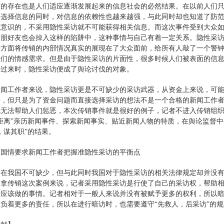
访的存在也是人们适应逐渐发展起来的信息社会的必然结果。在以前人们
的选择信息的同时，对信息的依赖性也越来越强，与此同时却也知道了防
范意识的，不采用隐性采访就不可能获得相关信息。而这次事件受到大众
亲朋好友也会掉入这样的陷阱中，这种事情与自己有着一定关系。隐性采
一方面将传销的内部情况真实的展现在了大众面前，给所有人敲了一个警
人们的情感需求。但是由于隐性采访的片面性，很多时候人们被表面的信
悟过来时，隐性采访便成了舆论讨伐的对象。
新闻工作者来说，隐性采访更是不可缺少的采访武器，从资金上来说，可
份，但只是为了资金问题而直接选择采访的想法不是一个合格的新闻工作
就无法帮助人们惩恶，本次传销事件就是很好的例子，记者不进入传销组
距离”亲历新闻事件、探索新闻事实、贴近新闻人物的特质，在舆论监督中
，谋其职”的结果。
国国情要求新闻工作者把握准隐性采访的平衡点
访在我国不可缺少，但与此同时我国对于隐性采访的相关法律规定却并没
。拿传销这次案例来说，记者采用隐性采访是行使了自己的采访权，帮助
所应该做的事情。记者相对于一般人来说并没有被赋予更多的权利，所以
负着更多的责任，所以在进行暗访时，也需要遵守“先救人，后采访”的规