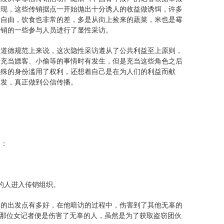
发现，这些传销据点一开始抛出十分诱人的收益做诱饵，许多
动自由，饮食也非常的差，多是从街上捡来的蔬菜，米也是霉
传销的一些参与人员进行了显性采访。
业道德规范上来说，这次隐性采访遵从了公共利益至上原则，
者充当嫖客、小偷等的事情时有发生，但是充当这些角色之后
特殊的身份滥用了权利，还想着自己是在为人们的利益而献
启发，真正做到公信传播。
同：
的人进入传销组织。
本的出发点有多好，在他暗访的过程中，伤害到了其他无辜的
，那位女记者便是伤害了无辜的人，虽然是为了获取盗窃团伙