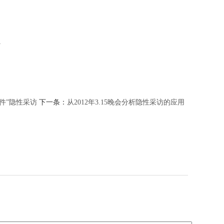
1
件”隐性采访
下一条：
从2012年3.15晚会分析隐性采访的应用