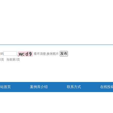
证码
看不清楚,换张图片
1
页 当前第
1
页
网站首页
案例库介绍
联系方式
在线投