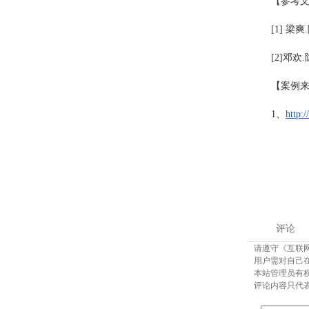
【参考
[1] 梁
[2]邓
【案例
1、
http:
评论
请遵守《互联
用户需对自己
本站管理员有
评论内容只代