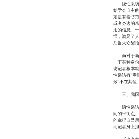
隐性采
始学会自主
定是有着防
或者身边的
用的信息。
恨，满足了
后当大众醒
而对于
一下某种身
访记者根本
性采访有“零
致“不在其位
三、我
隐性采
间的平衡点
的拿捏自己
而记者身上担