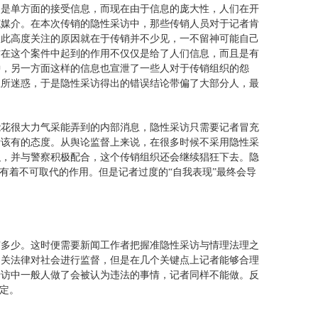
只是单方面的接受信息，而现在由于信息的庞大性，人们在开
范媒介。在本次传销的隐性采访中，那些传销人员对于记者肯
如此高度关注的原因就在于传销并不少见，一不留神可能自己
访在这个案件中起到的作用不仅仅是给了人们信息，而且是有
钟，另一方面这样的信息也宣泄了一些人对于传销组织的怨
息所迷惑，于是隐性采访得出的错误结论带偏了大部分人，最
能花很大力气采能弄到的内部消息，隐性采访只需要记者冒充
者该有的态度。从舆论监督上来说，在很多时候不采用隐性采
织，并与警察积极配合，这个传销组织还会继续猖狂下去。隐
有着不可取代的作用。但是记者过度的“自我表现”最终会导
有多少。这时便需要新闻工作者把握准隐性采访与情理法理之
相关法律对社会进行监督，但是在几个关键点上记者能够合理
暗访中一般人做了会被认为违法的事情，记者同样不能做。反
定。