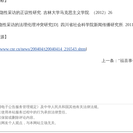
文献】
爽.隐性采访的正议性研究. 吉林大学马克思主义学院. （2012）26
欢.隐性采访的法理伦理冲突研究[D]. 四川省社会科学院新闻传播研究所. 201
来源】
//www.cnr.cn/news/200404/t20040414_216543.shtm
l
上一条：
“福喜事
网电子公告服务管理规定》及中华人民共和国其他有关法律法规。
在使用本站服务过程中的行为承担法律责任。
权保留或删除评论内容。
表网友个人观点，与本网站立场无关。