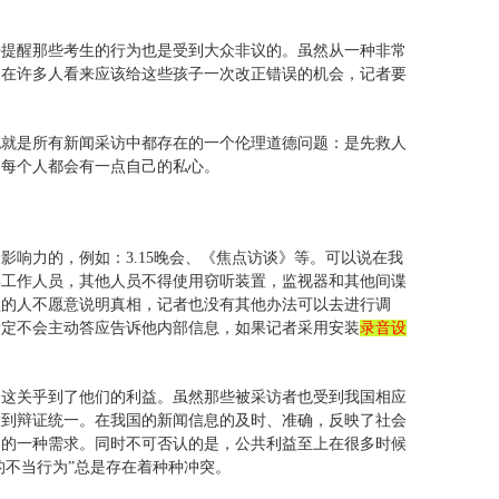
去提醒那些考生的行为也是受到大众非议的。虽然从一种非常
，在许多人看来应该给这些孩子一次改正错误的机会，记者要
也就是所有新闻采访中都存在的一个伦理道德问题：是先救人
为每个人都会有一点自己的私心。
响力的，例如：3.15晚会、《焦点访谈》等。可以说在我
其工作人员，其他人员不得使用窃听装置，监视器和其他间谍
益的人不愿意说明真相，记者也没有其他办法可以去进行调
肯定不会主动答应告诉他内部信息，如果记者采用安装
录音设
为这关乎到了他们的利益。虽然那些被采访者也受到我国相应
达到辩证统一。在我国的新闻信息的及时、准确，反映了社会
由的一种需求。同时不可否认的是，公共利益至上在很多时候
的不当行为”总是存在着种种冲突。