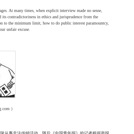
ages. At many times, when explicit interview made no sense,
d its contradictoriness in ethics and jurisprudence from the
ion to the minimum limit, how to do public interest paramountcy,
our unfair excuse.
.com ）
庆涪陵从事非法传销活动。随后《中国青年报》的记者根据举报