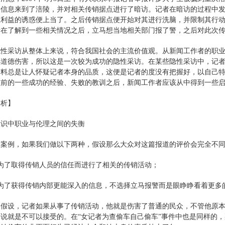
关信息来到了涪陵，并对相关传销据点进行了暗访。记者在暗访的过程中
住利益的诱惑便上当了。之后传销据点便开始对其进行洗脑，并限制其行
者在了解到一些相关情况之后，立马想当地相关部门报了警，之后对此次
隐性采访从整体上来说，符合我国社会的主流价值观。从新闻工作者的职
小道德伤害，所以这是一次较为成功的隐性采访。在某些隐性采访中，记
资料总是让人怀疑记者本身的品质，这便是记者的度没有把握好，以自己
以前的一些成功的经验、失败的教训之后，新闻工作者应该从中得到一些
分析】
意识中职业与伦理之间的失衡
述案例，如果我们做以下两种，假设那么大众对这篇报道的评价会完全不
为了取得传销人员的信任而进行了相关的传销活动；
者为了获得传销内部更能深入的信息，不选择立马报警而是眼睁睁看着更多
述假设，记者如果从事了传销活动，他就是伤害了普通的民众，不管他原
说就是不可以接受的。在“女记者为查偷车自己偷车”事件中也是同样的