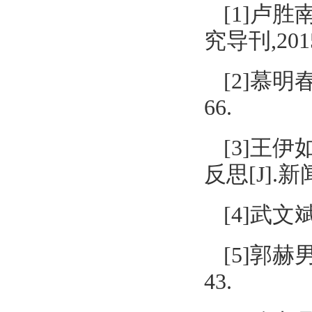
[1]卢
究导刊,2015,
[2]慕明春
66.
[3]王
反思[J].新闻论
[4]武文
[5]郭赫男
43.