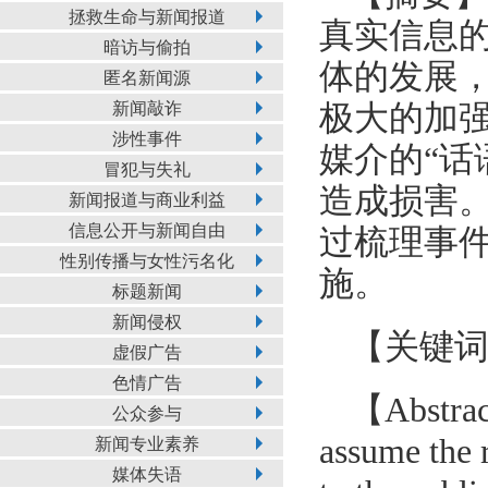
拯救生命与新闻报道
真实信息
暗访与偷拍
体的发展
匿名新闻源
新闻敲诈
极大的加
涉性事件
媒介的“话
冒犯与失礼
造成损害。
新闻报道与商业利益
信息公开与新闻自由
过梳理事
性别传播与女性污名化
施。
标题新闻
新闻侵权
【关键词
虚假广告
色情广告
【Abstract
公众参与
assume the r
新闻专业素养
媒体失语