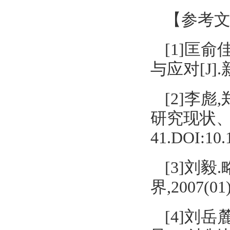
【参考
[1]匡
与应对[J].新
[2]李
研究现状、趋势
41.DOI:10.1
[3]刘
界,2007(01)
[4]刘