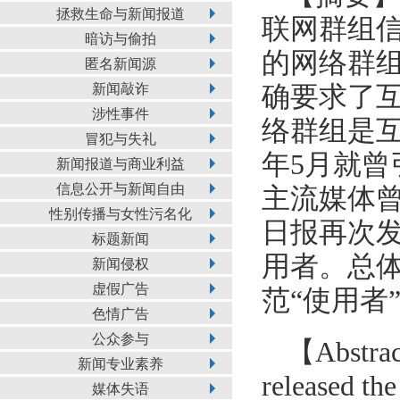
拯救生命与新闻报道
联网群组
暗访与偷拍
的网络群
匿名新闻源
新闻敲诈
确要求了
涉性事件
络群组是互
冒犯与失礼
年5月就
新闻报道与商业利益
信息公开与新闻自由
主流媒体
性别传播与女性污名化
日报再次
标题新闻
用者。总体
新闻侵权
虚假广告
范“使用者
色情广告
公众参与
【Abstra
新闻专业素养
released th
媒体失语