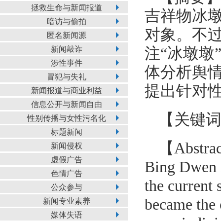
拯救生命与新闻报道
吉祥物冰墩
暗访与偷拍
对象。不
匿名新闻源
新闻敲诈
注“冰墩墩
涉性事件
体分析舆
冒犯与失礼
提出针对
新闻报道与商业利益
信息公开与新闻自由
【关键
性别传播与女性污名化
标题新闻
【Abstra
新闻侵权
虚假广告
Bing Dwen D
色情广告
the current 
公众参与
became the 
新闻专业素养
媒体失语