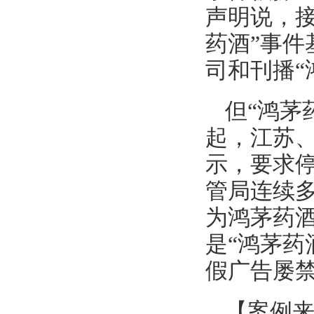
声明说，接
药酒”事
司和刊播“
但“鸿茅
起，江苏
示，要求
管局连续
为鸿茅药
是“鸿茅药
假广告屡
【案例