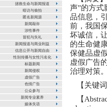
拯救生命与新闻报道
声”的方
暗访与偷拍
品信息，
匿名新闻源
新闻敲诈
前，我国
涉性事件
坏诚信，
冒犯与失礼
的生命健
新闻报道与商业利益
信息公开与新闻自由
保健品虚假
性别传播与女性污名化
虚假广告
标题新闻
治理对策
新闻侵权
虚假广告
【关键
色情广告
公众参与
【Abstract
新闻专业素养
媒体失语