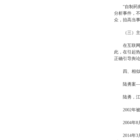
“自制药
分析事件，不
众，抬高当
（三）
在互联
此，在引起
正确引导舆
四、相
陆勇案
陆勇，
2002
2004
2014