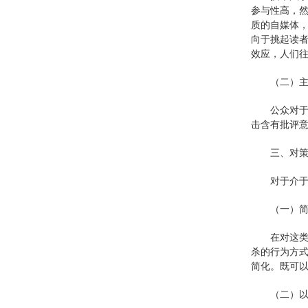
参与性高，然
质的自媒体
向于挑起读
效应，人们
（二）
公众对于
击含有批评
三、对
对于介
（一）
在对这
杀的行为方式
简化。既可
（二）