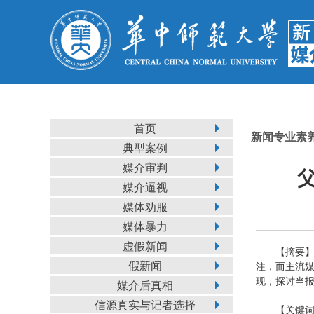
首页
新闻专业素
典型案例
媒介审判
媒介逼视
媒体劝服
媒体暴力
虚假新闻
【摘要
假新闻
注，而主流
现，探讨当
媒介后真相
信源真实与记者选择
【关键