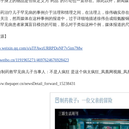
子身上的物品是否应定义为“药品”的讨论也一直存在。除此以外，新闻
制药治疗儿子罕见病的事例介于法理和情理之间，在法理上，徐伟确实存
的关注，然而媒体在这种事例的报道中，过于详细地描述徐伟合成组氨酸
他罕见病患者家属盲目模仿的可能，那么对于类似这种个例，媒体报道的
来源】
/mp.weixin.qq.com/s/uTFAwzURRPDoNF7v5im7Mw
m.weibo.cn/1191965271/4697624676928423
制药救罕见病儿子当事人：不是人疯狂 是这个病太疯狂_凤凰网视频_凤凰网https://v.
www.thepaper.cn/newsDetail_forward_15238431