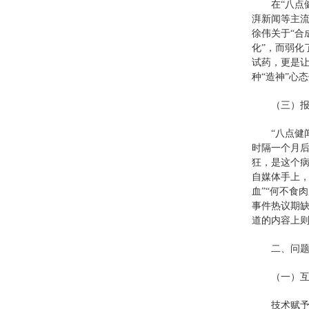
在“八点
湃新闻等主
徐伟关于“合
化”，而弱
试药，更是
种“造神”心
（三）
“八点健
时隔一个月后
狂，是这个病
自媒体手上
血”“何不食
事件热议期
道的内容上
二、问
（一）
技术赋予