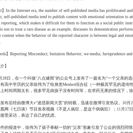
】In the Internet era, the number of self-published media has proliferated and 
m, self-published media tend to publish content with emotional orientation to at
n reporting, which makes it difficult for them to function as a social public in
is son to treat a rare disease as an example, discusses its demonstration perfor
ve content when the behavior of the reported character is between legal and em
.
ds】Reporting Misconduct; Imitation Behavior; we-media; Jurisprudence and
简介】
年9月28日，在一个叫做“八点健闻”的公众号上发布了一篇名为“一个父亲
有高中学历的父亲徐伟为了给身患Menkes综合征（一种极其罕见的遗
加上时间周期太长，很多罕见病孩子没有时间等，在求药无果的情况下，
发布后经由微博大v“迷惑新闻大赏”的转载，迅速在微博引发热议。10月
，凤凰网《七日谈》节目发表视频《不是人疯狂，是这个病疯狂》；11月1
次接受采访，表达了自己的忧虑。
件的报道中，徐伟为了孩子奉献一切的“父亲”形象引发了公众的强烈同