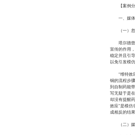
【案例
一、媒
（一）
塔尔德
宣传的作用
稳定并且引
以免引发模仿
“维特效
铜的流程步
到自制药能
写无疑于是
却没有提醒
效应”是模
成相反的结
（二）媒