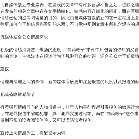
而自媒体缺乏专业素养，在发表的文章中有许多言辞不当之处，也缺乏理
，在发布的相关文章中存在文字情绪化、敏感内容详细化的问题，而在互
者情绪已达到提高阅读量的目的，因此由自媒体首发的新闻在一定程度上
往往更加倾向于相信最先看到的东西，不自觉中受到文章中所包含观点的
主流媒体迎合公众情感需求
积极的情感持赞赏、褒扬的态度，“制药救子”事件中所包含的强烈的父
意味的言论，主流媒体在报道时为了规避群众的批评，迎合公众对于积极
策建议
于情理与法理之间的事例，新闻媒体应该更加注意报道的尺度以及报道的
简化或省略敏感细节
类有着强烈情绪导向的人物报道中，对于人物某些容易引发模仿的敏感行
，在犯罪报道中省略犯罪工具、犯罪实施过程等。而在“制药救子”这个
以做到不影响读者阅读体验，又可以谨防读者模仿。
以宣传正向情感为主，提醒警示为辅