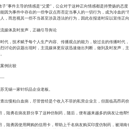
救子”事件主导的情感是“父爱”，公众对于这种正向情感都是持赞扬的态
能因为事件中存在的一些争议点而否定当事人的一切行为，成为冷血的“
事人，而忽视其一些不当甚至涉及违法的行为，因此在报道时应以宣传正
主流媒体及时发声，正确引导舆论
网时代，技术赋予每个人生产内容、传播观点的能力，较过去的传播时代
热烈讨论的议题出现时，主流媒体更应该迅速做出判断，做到及时发声，
论。
似案例比较
——
江苏无锡一家针织品企业老板。
年被查出慢粒白血病，尽管曾经是个收入不菲的私营企业主，但面临高昂药
年8月，陆勇在病友群分享了这种仿制药，随后，便有越来越多的病友让他帮
年3月，陆勇因使用网购的信用卡，帮助上千名病友购买印度仿制药，被湖