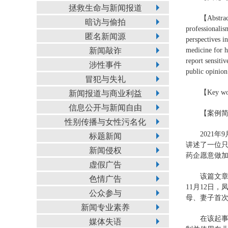
拯救生命与新闻报道
【Abstract
暗访与偷拍
professionalis
匿名新闻源
perspectives i
新闻敲诈
medicine for h
report sensiti
涉性事件
public opinion
冒犯与失礼
【Key wor
新闻报道与商业利益
信息公开与新闻自由
【案例
性别传播与女性污名化
2021
标题新闻
讲述了一位只
新闻侵权
药企愿意做
虚假广告
该篇文章
色情广告
11月12日
公众参与
母、妻子首
新闻专业素养
在该起事
媒体失语