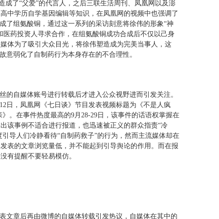
塑造成了“父爱”的代言人，之后三联生活周刊、凤凰网以及澎
的高中学历自学基因编辑等知识，在凤凰网的视频中也强调了
合成了组氨酸铜，通过这一系列的采访刻意将徐伟的形象“神
和医药投资人寻求合作，在组氨酸铜成功合成后不仅以己身
。媒体为了吸引大众目光，将徐伟塑造成为完美当事人，这
也故意弱化了自制药行为本身存在的不合理性。
粉丝的自媒体账号进行转载后才进入公众视野进而引发关注。
月12日，凤凰网《七日谈》节目发表视频标题为《不是人疯
》。在事件热度最高的9月28-29日，该事件的话语权掌握在
出该事例不适合进行报道，也迅速被正义的群众指责“冷
度引导人们冷静看待“自制药救子”的行为，然而主流媒体却在
体发表的文章浏览量低，并不能起到引导舆论的作用。而在报
并没有提醒不要轻易模仿。
发表文章后再由微博的自媒体转载引发热议，自媒体在其中的