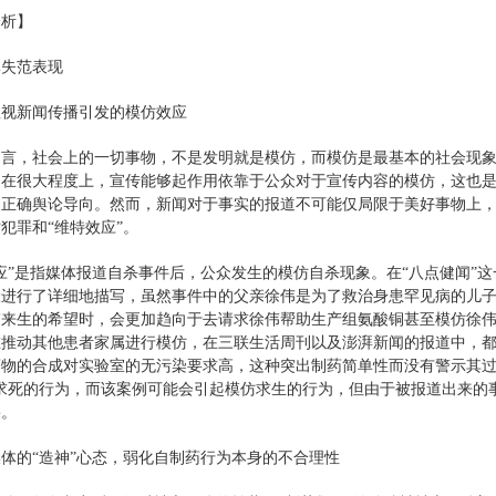
分析】
体失范表现
忽视新闻传播引发的模仿效应
曾言，社会上的一切事物，不是发明就是模仿，而模仿是最基本的社会现
，在很大程度上，宣传能够起作用依靠于公众对于宣传内容的模仿，这也
导正确舆论导向。然而，新闻对于事实的报道不可能仅局限于美好事物上
犯罪和“维特效应”。
应”是指媒体报道自杀事件后，公众发生的模仿自杀现象。在“八点健闻”
骤进行了详细地描写，虽然事件中的父亲徐伟是为了救治身患罕见病的儿
带来生的希望时，会更加趋向于去请求徐伟帮助生产组氨酸铜甚至模仿徐
在推动其他患者家属进行模仿，在三联生活周刊以及澎湃新闻的报道中，
药物的合成对实验室的无污染要求高，这种突出制药简单性而没有警示其过
仿求死的行为，而该案例可能会引起模仿求生的行为，但由于被报道出来的
果。
体的“造神”心态，弱化自制药行为本身的不合理性