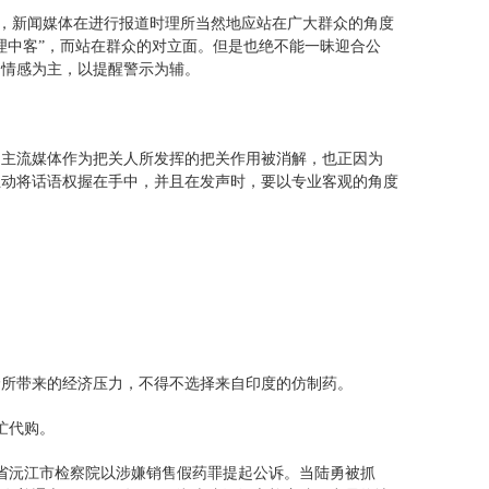
度，新闻媒体在进行报道时理所当然地应站在广大群众的角度
理中客”，而站在群众的对立面。但是也绝不能一昧迎合公
向情感为主，以提醒警示为辅。
，主流媒体作为把关人所发挥的把关作用被消解，也正因为
主动将话语权握在手中，并且在发声时，要以专业客观的角度
价所带来的经济压力，不得不选择来自印度的仿制药。
忙代购。
南省沅江市检察院以涉嫌销售假药罪提起公诉。当陆勇被抓