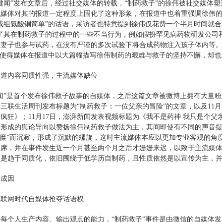
健闻”发布文章后，经过社交媒体的转载，“制药救子”的徐伟被社交媒体
流媒体对其的报道一定程度上固化了这种形象，在报道中也着重强调徐伟
成组氨酸铜简单”的话语，采访者也特意提到徐伟仅花费一个半月时间就
化了其在制药救子的过程中的一些不当行为，例如假扮罕见病药物研发公司
让妻子也参与试药，在没有严谨的多次试验下将合成药物注入孩子体内等
态使得媒体在报道中以大篇幅描写徐伟制药的艰难与救子的坚持不懈，却
报道内容同质性强，主流媒体缺位
闻”是首个发布徐伟救子故事的自媒体，之后这篇文章被微博上拥有大量
三联生活周刊发布标题为“制药救子：一位父亲的冒险”的文章，以及11
疯狂》；11月17日，澎湃新闻发表视频标题为《我不是药神 我只是个父亲
，形成的舆论导向以赞扬徐伟制药救子做法为主，其间即使有不同的声音提
肉糜”而沉寂，形成了沉默的螺旋，这时主流媒体本应以更加专业客观的角
缺席，并在事件发生近一个月甚至两个月之后才姗姗来迟，以致于主流媒
则是趋于同质化，依旧围绕于低学历自制药，且性质依然是以宣传为主，
题成因
互联网时代自媒体抢夺话语权
每个人生产内容、输出观点的能力，“制药救子”事件是由微信的自媒体