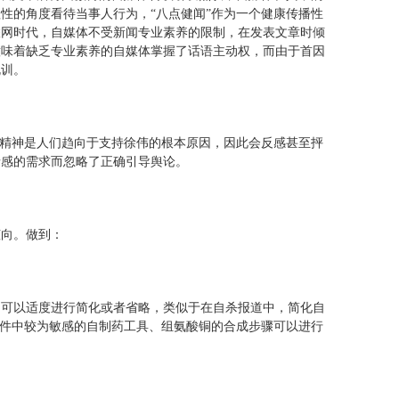
性的角度看待当事人行为，“八点健闻”作为一个健康传播性
联网时代，自媒体不受新闻专业素养的限制，在发表文章时倾
意味着缺乏专业素养的自媒体掌握了话语主动权，而由于首因
规训。
爱精神是人们趋向于支持徐伟的根本原因，因此会反感甚至抨
情感的需求而忽略了正确引导舆论。
倾向。做到：
为可以适度进行简化或者省略，类似于在自杀报道中，简化自
事件中较为敏感的自制药工具、组氨酸铜的合成步骤可以进行