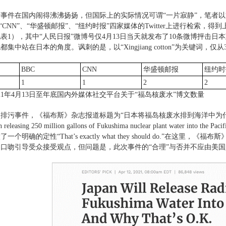
事件在国内闹得沸沸扬扬，但国际上的实际情况可谓“一片寂静”，笔者以“福岛
、“CNN”、“华盛顿邮报”、“纽约时报”四家媒体的Twitter上进行检索，得到
表1），其中“人民日报”微博号仅4月13日当天就发布了10条微博抨击
集中站在日本的角度。讽刺的是，以“Xingjiang cotton”为关键词，仅从3
BBC
CNN
华盛顿邮报
纽约时
1
1
2
2
021年4月13日至年底国内外媒体社交平台关于“福岛核废水”博文数量
排污事件，《福布斯》杂志报道标题为“日本将福岛核废水排到海洋中为什么
n releasing 250 million gallons of Fukushima nuclear plant water into the Pacif
个明确的定性“That’s exactly what they should do.”
口吻引导受众接受观点，但问题是，此次事件的“合理”与否并不应由美国