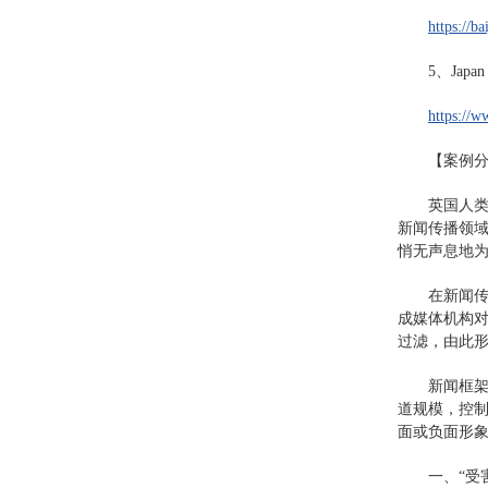
https://
5、Japan 
https://w
【案例
英国人类
新闻传播领域
悄无声息地为
在新闻传
成媒体机构
过滤，由此
新闻框
道规模，控
面或负面形
一、“受