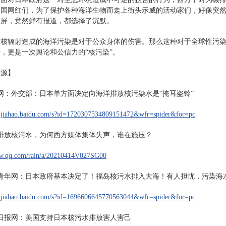
国网红们，为了保护各种海洋生物而走上街头示威的活动家们，好像突然
首屏，竟然鲜有报道，都选择了沉默。
，核辐射造成的海洋污染是对于公众身体的伤害。那么这种对于全球性污
，更是一次舆论和公信力的“核污染”。
来源】
网：外交部：日本单方面决定向海洋排放核污染水是“掩耳盗铃”
baijiahao.baidu.com/s?id=1720307534809151472&wfr=spider&for=pc
排放核污水，为何西方媒体集体失声，谁在施压？
new.qq.com/rain/a/20210414V027SG00
青年网：日本政府基本决定了！福岛核污水排入大海！有人担忧，污染海水
baijiahao.baidu.com/s?id=1696606645770563044&wfr=spider&for=pc
日报网：美国支持日本核污水排放害人害己