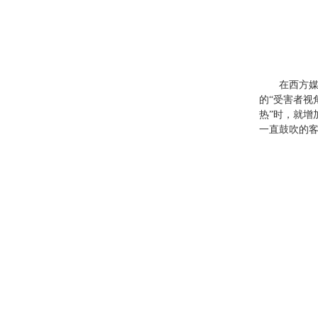
在西方
的“受害者视
热”时，就增
一直鼓吹的