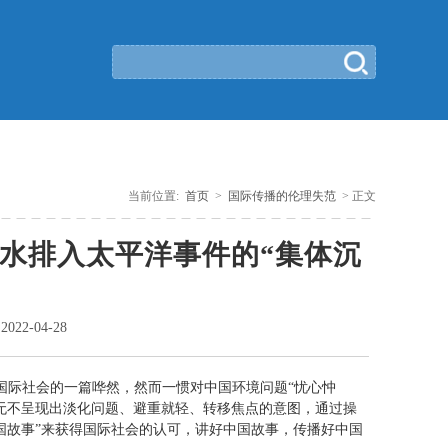
当前位置:
首页
>
国际传播的伦理失范
> 正文
水排入太平洋事件的“集体沉
：
2022-04-28
了国际社会的一篇哗然，
然而一惯对中国环境问题“忧心忡
无不呈现出淡化问题、避重就轻、转移焦点的意图，通过操
国故事”来获得国际社会的认可，讲好中国故事，传播好中国