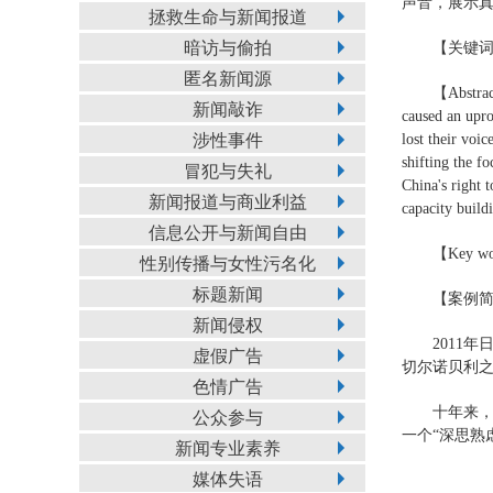
声音，展示
拯救生命与新闻报道
暗访与偷拍
【关键
匿名新闻源
【Abstr
新闻敲诈
caused an upro
涉性事件
lost their voice
shifting the f
冒犯与失礼
China's right 
新闻报道与商业利益
capacity build
信息公开与新闻自由
【Key w
性别传播与女性污名化
标题新闻
【案例
新闻侵权
2011
虚假广告
切尔诺贝利
色情广告
十年来，
公众参与
一个“深思熟
新闻专业素养
媒体失语