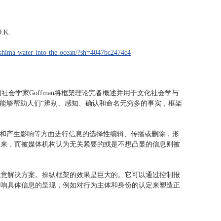
O.K.
kushima-water-into-the-ocean/?sh=4047bc2474c4
社会学家Goffman将框架理论完备概述并用于文化社会学与
它能够帮助人们“辨别、感知、确认和命名无穷多的事实，框架
节和产生影响等方面进行信息的选择性编辑、传播或删除，形
出来，而被媒体机构认为无关紧要的或是不想凸显的信息则被
示意解决方案。操纵框架的效果是巨大的。它可以通过控制报
影响具体信息的呈现，例如对行为主体和身份的认定来塑造正