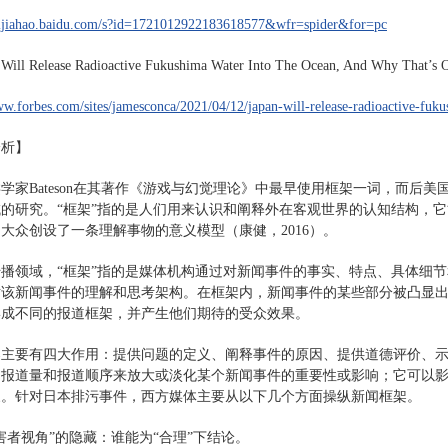
baijiahao.baidu.com/s?id=1721012922183618577&wfr=spider&for=pc
Will Release Radioactive Fukushima Water Into The Ocean, And Why That’s 
ww.forbes.com/sites/jamesconca/2021/04/12/japan-will-release-radioactive-fu
分析】
学家Bateson在其著作《游戏与幻觉理论》中最早使用框架一词，而后美国
的研究。“框架”指的是人们用来认识和阐释外在客观世界的认知结构，
大众创设了一条理解事物的意义模型（康健，2016）。
播领域，“框架”指的是媒体机构通过对新闻事件的事实、特点、具体细
对该新闻事件的理解和思考架构。在框架内，新闻事件的某些部分被凸显
形成不同的报道框架，并产生他们期待的受众效果。
架主要有四大作用：提供问题的定义、阐释事件的原因、提供道德评价、
制报道量和报道顺序来放大或淡化某个新闻事件的重要性或影响；它可以
象。针对日本排污事件，西方媒体主要从以下几个方面操纵新闻框架。
害者视角”的隐藏：谁能为“合理”下结论。