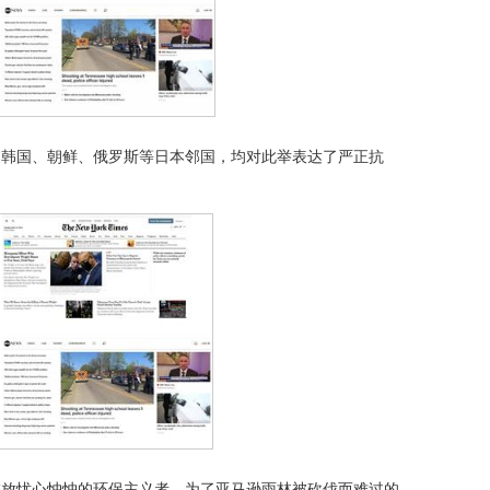
、韩国、朝鲜、俄罗斯等日本邻国，均对此举表达了严正抗
排放忧心忡忡的环保主义者，为了亚马逊雨林被砍伐而难过的