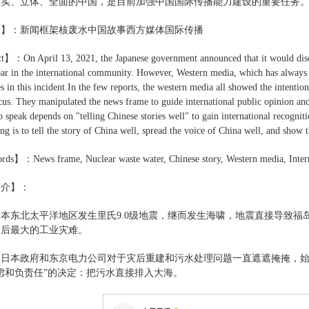
真实、立体、全面的中国，是目前加强中国国际传播能力建设的重要任务
词】：
新闻框架核废水中国故事西方媒体国际传播
act】：
On April 13, 2021, the Japanese government announced that it would di
ar in the international community. However, Western media, which has always b
s in this incident.
In the few reports, the western media all showed the intenti
ocus. They manipulated the news frame to guide international public opinion an
to speak depends on "telling Chinese stories well" to gain international recogni
ing is to tell the story of China well, spread the voice of China well, and sho
ords】：
News frame, Nuclear waste water, Chinese story, Western media, Inte
简介】：
年日本东北太平洋地区发生里氏9.0级地震，继而发生海啸，地震直接导致
之后最大的工业灾难。
日本政府和东京电力公司对于灾后重建和污水处理问题一直遮遮掩掩，始终
虑和负责任”的决定：把污水直接排入大海。