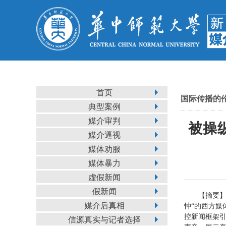
首页
国际传播的
典型案例
媒介审判
被操
媒介逼视
媒体劝服
媒体暴力
虚假新闻
假新闻
【摘要
媒介后真相
忡“的西方
控新闻框架
信源真实与记者选择