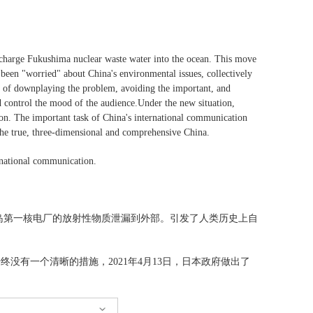
。
scharge Fukushima nuclear waste water into the ocean. This move
een "worried" about China's environmental issues, collectively
on of downplaying the problem, avoiding the important, and
d control the mood of the audience.Under the new situation,
tion. The important task of China's international communication
w the true, three-dimensional and comprehensive China.
rnational communication.
福岛第一核电厂的放射性物质泄漏到外部。引发了人类历史上自
没有一个清晰的措施，2021年4月13日，日本政府做出了