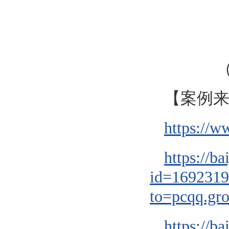
【案例
https://w
https://b
id=169231
to=pcqq.gr
https://b