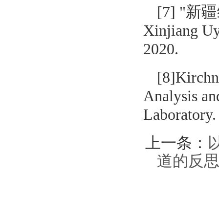
[7] "新
Xinjiang Uy
2020.
[8]Kirchn
Analysis an
Laboratory. 
上一条：
道的反