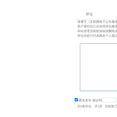
评论
请遵守《互联网电子公告服
用户需对自己在使用本站服
本站管理员有权保留或删除
评论内容只代表网友个人观
匿名发布
验证码
共
0
条评论 共
1
页 当前第
1