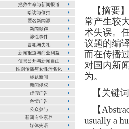
拯救生命与新闻报道
【摘要
暗访与偷拍
常产生较
匿名新闻源
新闻敲诈
术失误。
涉性事件
议题的编
冒犯与失礼
而在传播
新闻报道与商业利益
信息公开与新闻自由
对国内新
性别传播与女性污名化
为。
标题新闻
新闻侵权
【关键
虚假广告
色情广告
【Abstract
公众参与
新闻专业素养
usually a hu
媒体失语