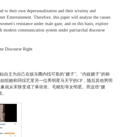
d to their own depersonalization and their scrutiny and
nner Entertainment. Therefore, this paper will analyze the causes
 women's resistance under male gaze, and on this basis, explore
gh modern communication system under patriarchal discourse
 Discourse Right
始自主为自己在娱乐圈内找可靠的“嫂子”。“内娱嫂子”的称
始组她和同综艺里另一位男明星马天宇的CP，随后其他男明
对象就从宋轶变成了蒋依依、毛晓彤等女明星。而这些“嫂
准。