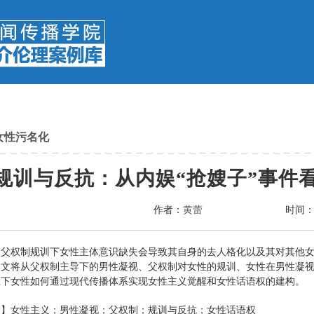
女性污名化
规训与反抗：从内娱“抢嫂子”事件
作者：
黄蕾
时间
父权制规训下女性主体意识缺失会导致其自身的去人格化以及其对其他女
本文将从父权制主导下的男性凝视、父权制对女性的规训、女性在男性凝
系下女性如何通过现代传播体系实现女性主义觉醒和女性话语权的建构。
词】女性主义；男性凝视；父权制；规训与反抗；女性话语权