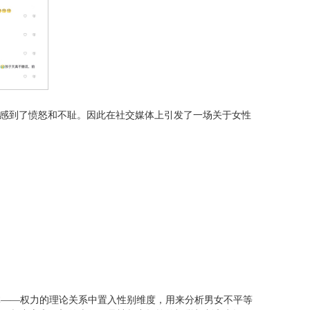
为感到了愤怒和不耻。因此在社交媒体上引发了一场关于女性
体——权力的理论关系中置入性别维度，用来分析男女不平等