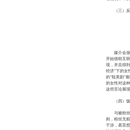
（三）
媒介会
开始借助互联
现，并且得
经济”下的女
的“耽美剧”
的女性对这种
这些言论展
（四）
与被粉丝
则，粉丝无权
干涉，甚至想