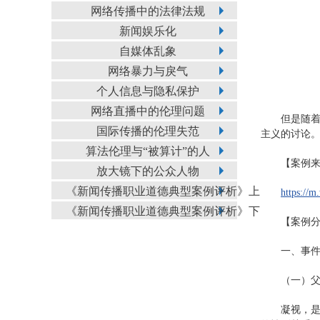
网络传播中的法律法规
新闻娱乐化
自媒体乱象
网络暴力与戾气
个人信息与隐私保护
网络直播中的伦理问题
但是随着
国际传播的伦理失范
主义的讨论
算法伦理与“被算计”的人
【案例
放大镜下的公众人物
《新闻传播职业道德典型案例评析》上
https://
《新闻传播职业道德典型案例评析》下
【案例
一、事
（一）
凝视，