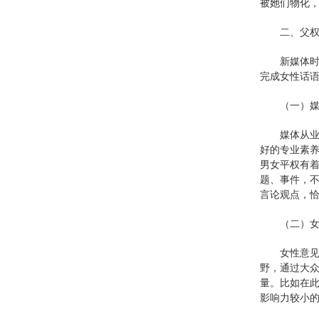
被她们物化，
二、父
新媒体
完成女性话
（一）
媒体从
好的专业素
男女平权有
题、事件，
言论观点，
（二）女
女性意
野，通过大
量。比如在此
影响力较小