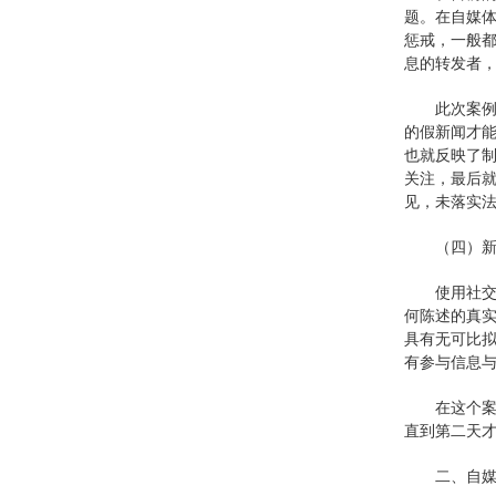
题。在自媒
惩戒，一般
息的转发者
此次案
的假新闻才
也就反映了
关注，最后
见，未落实
（四）
使用社
何陈述的真
具有无可比
有参与信息
在这个
直到第二天才
二、自