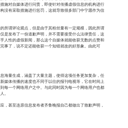
的措施对自媒体进行问责，即使针对传播虚假信息的机构进行
结构没有采取措施进行惩罚，这就导致很多部门中宁愿作为信
己的所谓评论观点，但是由于其粉丝量有一定规模，因此所谓
仅仅是发布了一份道歉声明，并不需要接受什么法律责任，这
合乎人性的虚假新闻，那么这个自媒体就能收获无数的点赞和
就完事了，说不定还能收获一个知错就改的好形象。由此可
信息海量生成，涵盖了大量主题，使得这项任务更加复杂，任
。新媒体传播的速度也不同于以往的报刊电视等，它在时间上
播到每一个网络用户之中。与此同时因为每一个网络用户也都
个人。
百应，甚至连原信息发布者齐鲁晚报自己都做出了致歉声明，