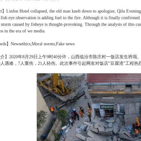
】Linfen Hotel collapsed, the old man knelt down to apologize, Qilu Evening
ish eye observation is adding fuel to the fire. Although it is finally confirmed 
 storm caused by fisheye is thought-provoking. Through the analysis of this cas
os in the era of we media.
ds】Newsethics;Moral norms;Fake news
介】2020年8月29日上午9时40分许，山西临汾市陈庄村一饭店发生坍
29人遇难，7人重伤，21人轻伤。此次事件引起网友对饭店“豆腐渣”工程热