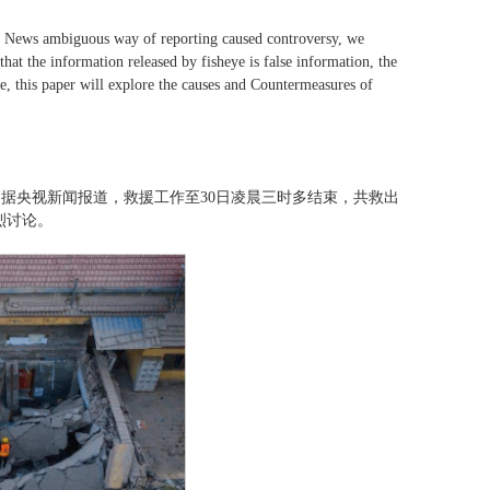
 News ambiguous way of reporting caused controversy, we
that the information released by fisheye is false information, the
e, this paper will explore the causes and Countermeasures of
塌。据央视新闻报道，救援工作至30日凌晨三时多结束，共救出
烈讨论。