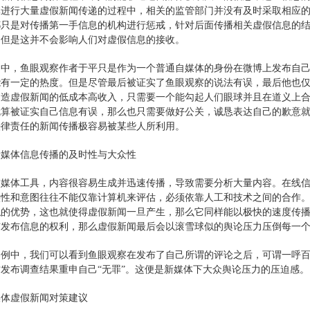
体进行大量虚假新闻传递的过程中，相关的监管部门并没有及时采取相应
都只是对传播第一手信息的机构进行惩戒，针对后面传播相关虚假信息的
，但是这并不会影响人们对虚假信息的接收。
例中，鱼眼观察作者于平只是作为一个普通自媒体的身份在微博上发布自
能有一定的热度。但是尽管最后被证实了鱼眼观察的说法有误，最后他也
制造虚假新闻的低成本高收入，只需要一个能勾起人们眼球并且在道义上
就算被证实自己信息有误，那么也只需要做好公关，诚恳表达自己的歉意
法律责任的新闻传播极容易被某些人所利用。
新媒体信息传播的及时性与大众性
交媒体工具，内容很容易生成并迅速传播，导致需要分析大量内容。在线
实性和意图往往不能仅靠计算机来评估，必须依靠人工和技术之间的合作
拟的优势，这也就使得虚假新闻一旦产生，那么它同样能以极快的速度传
与发布信息的权利，那么虚假新闻最后会以滚雪球似的舆论压力压倒每一
案例中，我们可以看到鱼眼观察在发布了自己所谓的评论之后，可谓一呼
发布调查结果重申自己“无罪”。这便是新媒体下大众舆论压力的压迫感。
媒体虚假新闻对策建议