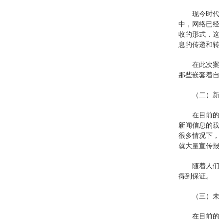
现今时
中，网络已
收的形式，
息的传递和
在此次
那些嵌套着
（二）
在目前
新闻信息的
很多情况下
就大量宣传
随着人
得到保证。
（三）
在目前