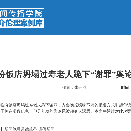
汾饭店坍塌过寿老人跪下“谢罪”舆
作者：
张开胜
时间
】临汾饭店坍塌过寿老人跪下谢罪，齐鲁晚报暧昧不清的报道方式引起争
属于伪造虚假信息，但是引发的舆论风波却令人深思。本文将通过对此次
】新闻伦理道德规范 虚假新闻