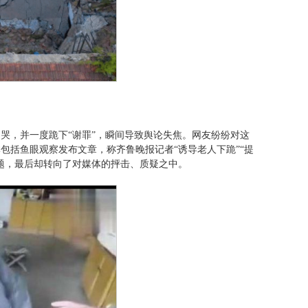
哭，并一度跪下“谢罪”，瞬间导致舆论失焦。网友纷纷对这
包括鱼眼观察发布文章，称齐鲁晚报记者“诱导老人下跪”“提
题，最后却转向了对媒体的抨击、质疑之中。