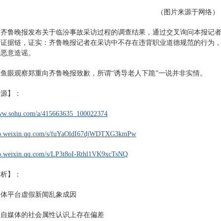
（图片来源于网络）
日，齐鲁晚报发布关于临汾事故采访过程的调查结果，通过交叉询问本报记
证据链，证实：齐鲁晚报记者在采访中不存在违背职业道德规范的行为，“
、恶意造谣。
，鱼眼观察郑重向齐鲁晚报致歉，所谓“诱导老人下跪”一说并非实情。
来源】：
www.sohu.com/a/415663635_100022374
mp.weixin.qq.com/s/fuYaOldI67djWDTXG3kmPw
mp.weixin.qq.com/s/LP3t8oI-Rthl1VK9xcTsNQ
分析】：
媒体平台虚假新闻乱象成因
在自媒体的社会属性认识上存在偏差