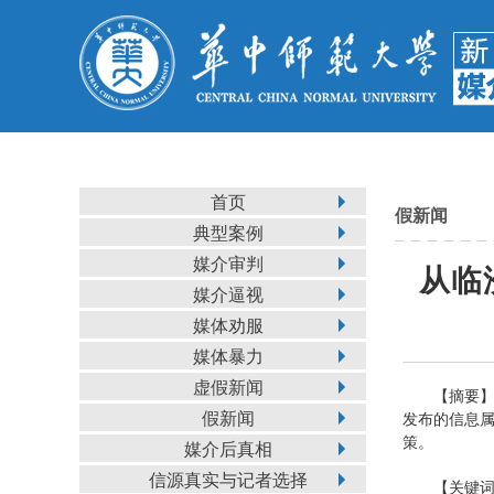
首页
假新闻
典型案例
媒介审判
从临
媒介逼视
媒体劝服
媒体暴力
虚假新闻
【摘要
假新闻
发布的信息
策。
媒介后真相
信源真实与记者选择
【关键词