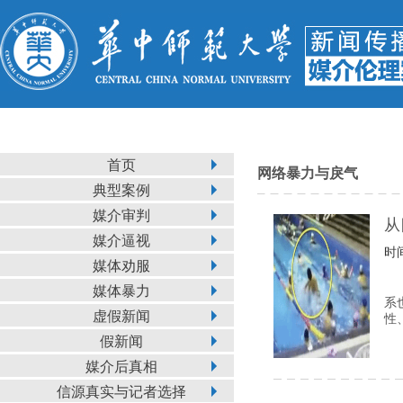
首页
网络暴力与戾气
典型案例
媒介审判
从
媒介逼视
时间
媒体劝服
媒体暴力
系
虚假新闻
性
假新闻
媒介后真相
信源真实与记者选择