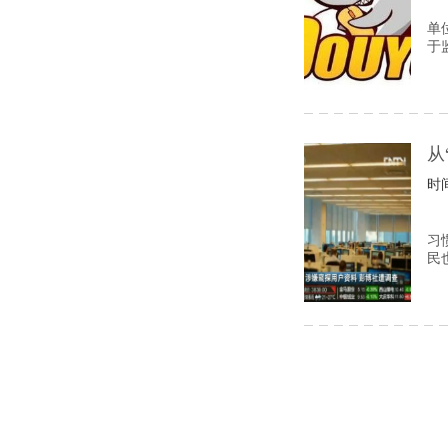
单
于
从
时间
习
民