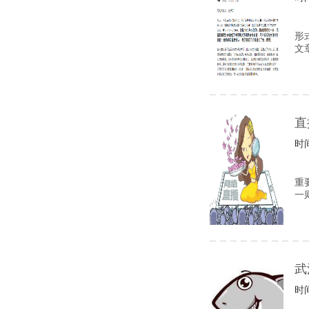
形
文
直
时间
重
一
武
时间