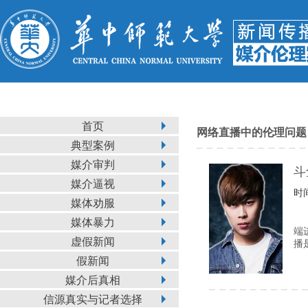
首页
网络直播中的伦理问题
典型案例
媒介审判
斗
媒介逼视
时间
媒体劝服
媒体暴力
端
虚假新闻
播
假新闻
媒介后真相
信源真实与记者选择