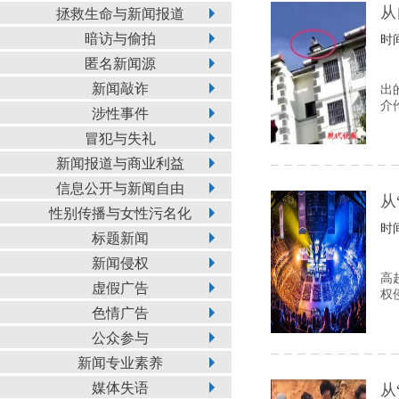
从
拯救生命与新闻报道
暗访与偷拍
时间
匿名新闻源
新闻敲诈
出
介
涉性事件
冒犯与失礼
新闻报道与商业利益
信息公开与新闻自由
从
性别传播与女性污名化
时间
标题新闻
新闻侵权
高
虚假广告
权
色情广告
公众参与
新闻专业素养
媒体失语
从