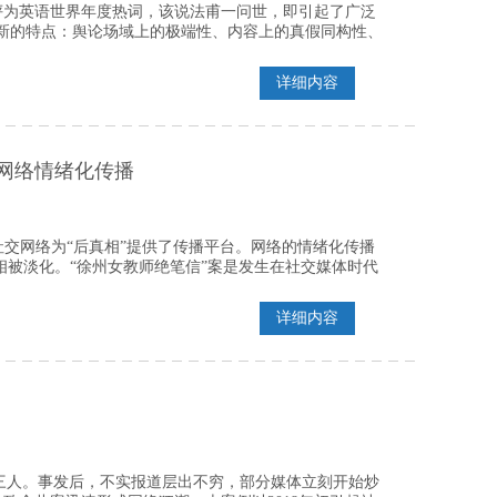
th）”评为英语世界年度热词，该说法甫一问世，即引起了广泛
新的特点：舆论场域上的极端性、内容上的真假同构性、
详细内容
的网络情绪化传播
社交网络为“后真相”提供了传播平台。网络的情绪化传播
相被淡化。“徐州女教师绝笔信”案是发生在社交媒体时代
详细内容
杀三人。事发后，不实报道层出不穷，部分媒体立刻开始炒