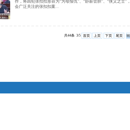
作，将凶犯张扣扣形容为“为母报仇”、“卧薪尝胆”、“侠义之士”
会广泛关注的张扣扣案...
共44条 3/5
首页
上页
下页
尾页